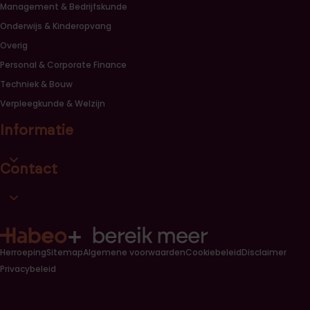
Management & Bedrijfskunde
Onderwijs & Kinderopvang
Overig
Personal & Corporate Finance
Techniek & Bouw
Verpleegkunde & Welzijn
Informatie
Open informatie link lijst
Contact
Open contact link lijst
Herroeping
Sitemap
Algemene voorwaarden
Cookiebeleid
Disclaimer
Privacybeleid