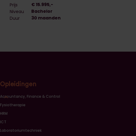
€ 15.995,-
Prijs
Bachelor
Niveau
30 maanden
Duur
Opleidingen
Sluiten opleidingscategorieën link lijst
Accountancy, Finance & Control
Fysiotherapie
HRM
ICT
Laboratoriumtechniek