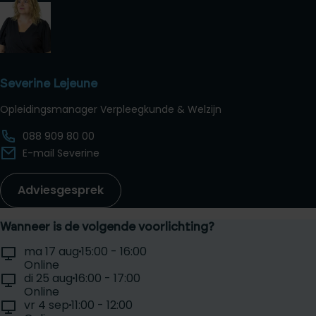
Severine Lejeune
Opleidingsmanager Verpleegkunde & Welzijn
088 909 80 00
E-mail Severine
Adviesgesprek
Wanneer is de volgende voorlichting?
Selecteer een voorlichtingsdag:
Locatie:
Tijd:
ma 17 aug
15:00 - 16:00
Datum:
Online
Locatie:
Tijd:
di 25 aug
16:00 - 17:00
Datum:
Online
Locatie:
Tijd:
vr 4 sep
11:00 - 12:00
Datum: