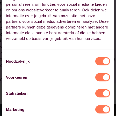
toe op zorgplannen binnen jouw beroepspraktijk. Door
personaliseren, om functies voor social media te bieden
een mix van interactieve online leeractiviteiten,
en om ons websiteverkeer te analyseren. Ook delen we
individuele opdrachten en teamwerk ontwikkel je jezelf
informatie over je gebruik van onze site met onze
effectief. Je werkt samen met collega's uit verschillende
partners voor social media, adverteren en analyse. Deze
partners kunnen deze gegevens combineren met andere
zorginstellingen aan concrete casussen binnen jullie
informatie die je aan ze hebt verstrekt of die ze hebben
organisaties. Ervaren docenten en experts begeleiden je
verzameld op basis van je gebruik van hun services.
bij het verdiepen in theoretische modellen en het
verbinden daarvan aan praktijksituaties. Deze aanpak
zorgt ervoor dat je optimaal profiteert van regionale
Toestemmingsselectie
samenwerking en direct resultaat ziet in jouw persoonlijke
Noodzakelijk
ontwikkeling én organisatie.
Voorkeuren
Ontdek meer in de
brochure
.
Statistieken
Marketing