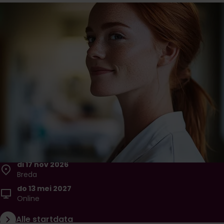
Klinisch redeneren
Ontwikkel je klinisch inzicht en leer systematisch én
samen met de zorgvrager beslissingen nemen die het
verschil maken in complexe zorgsituaties.
Niveau
Duur
Prijs
Postbachelor
10 weken
€ 1.600,-
Inschrijven
Brochure downloaden
Eerstvolgende startdata
di 17 nov 2026
Breda
do 13 mei 2027
Online
Alle startdata