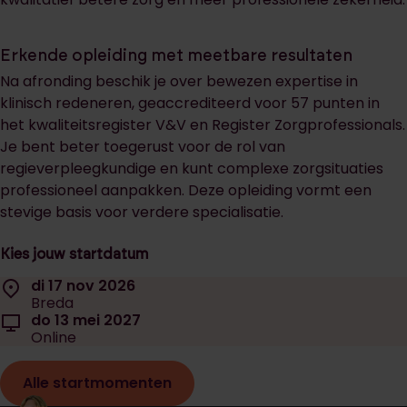
Erkende opleiding met meetbare resultaten
Na afronding beschik je over bewezen expertise in
klinisch redeneren, geaccrediteerd voor 57 punten in
het kwaliteitsregister V&V en Register Zorgprofessionals.
Je bent beter toegerust voor de rol van
regieverpleegkundige en kunt complexe zorgsituaties
professioneel aanpakken. Deze opleiding vormt een
stevige basis voor verdere specialisatie.
Kies jouw startdatum
Selecteer een startdatum:
Locatie:
di 17 nov 2026
Datum:
Breda
Locatie:
do 13 mei 2027
Datum:
Online
Alle startmomenten