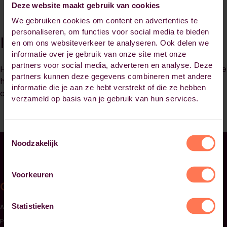
Deze website maakt gebruik van cookies
We gebruiken cookies om content en advertenties te
personaliseren, om functies voor social media te bieden
Inloggen op Brightspace
en om ons websiteverkeer te analyseren. Ook delen we
informatie over je gebruik van onze site met onze
partners voor social media, adverteren en analyse. Deze
Heb je geen email met inloggegevens gekregen of ben je
partners kunnen deze gegevens combineren met andere
hem kwijt? Neem dan contact op met de
informatie die je aan ze hebt verstrekt of die ze hebben
opleidingscoördinator of manager van jouw opleiding.
verzameld op basis van je gebruik van hun services.
Toestemmingsselectie
Noodzakelijk
Voorkeuren
Opleidingen
Sluiten opleidingscategorieën link lijst
Statistieken
Accountancy, Finance & Control
Fysiotherapie