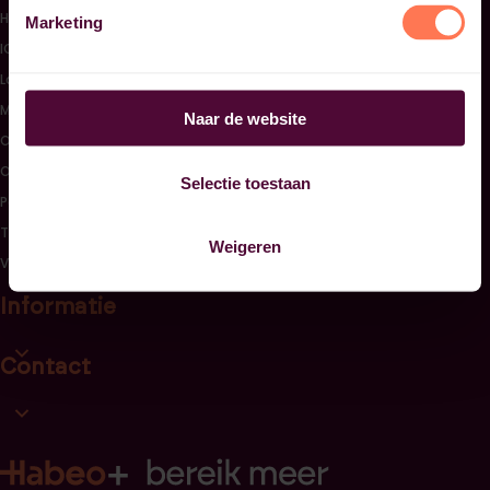
HRM
Marketing
ICT
Laboratoriumtechniek
Management & Bedrijfskunde
Naar de website
Onderwijs & Kinderopvang
Overig
Selectie toestaan
Personal & Corporate Finance
Techniek & Bouw
Weigeren
Verpleegkunde & Welzijn
Informatie
Open informatie link lijst
Contact
Open contact link lijst