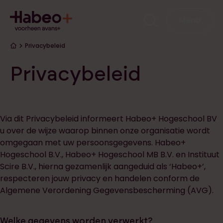
Overslaan en naar de inhoud gaan
Hoofdna
Menu
Kruimelpad
Privacybeleid
Privacybeleid
Via dit Privacybeleid informeert Habeo+ Hogeschool BV
u over de wijze waarop binnen onze organisatie wordt
omgegaan met uw persoonsgegevens. Habeo+
Hogeschool B.V., Habeo+ Hogeschool MB B.V. en Instituut
Scire B.V., hierna gezamenlijk aangeduid als ‘Habeo+’,
respecteren jouw privacy en handelen conform de
Algemene Verordening Gegevensbescherming (AVG).
Welke gegevens worden verwerkt?