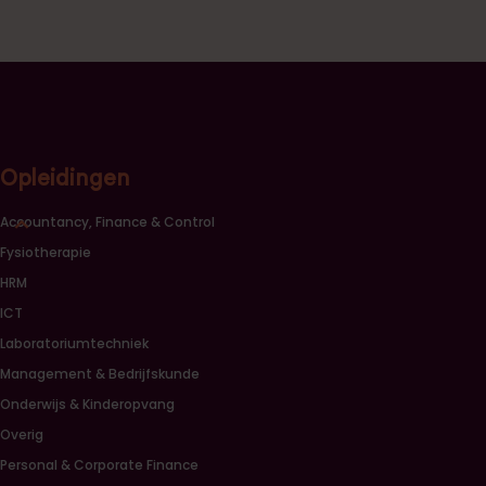
Opleidingen
Sluiten opleidingscategorieën link lijst
Accountancy, Finance & Control
Fysiotherapie
HRM
ICT
Laboratoriumtechniek
Management & Bedrijfskunde
Onderwijs & Kinderopvang
Overig
Personal & Corporate Finance