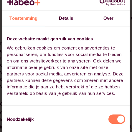
Voor de administratieve afhandeling van het gehele
opleidingsproces;
Voor evaluaties waarop wij onze dienverlening kunnen
Toestemming
Details
Over
verbeteren;
Deze website maakt gebruik van cookies
De persoonsgegevens die we gebruiken voor evaluaties
We gebruiken cookies om content en advertenties te
en analyses worden door ons geanonimiseerd en zijn dus
personaliseren, om functies voor social media te bieden
niet meer tot u herleidbaar. Wij zullen uw gegevens niet
en om ons websiteverkeer te analyseren. Ook delen we
aan andere derden verstrekken, tenzij u daarvoor
informatie over je gebruik van onze site met onze
voorafgaande toestemming hebt gegeven of wij
partners voor social media, adverteren en analyse. Deze
daartoe wettelijk zijn verplicht bijvoorbeeld in het kader
partners kunnen deze gegevens combineren met andere
van de wet op het hoger onderwijs.
informatie die je aan ze hebt verstrekt of die ze hebben
verzameld op basis van je gebruik van hun services.
Cookies
Onze website maakt gebruik van cookies. Cookies zijn
Toestemmingsselectie
kleine tekstbestanden die automatisch door de
Noodzakelijk
internetbrowser op uw computer worden geplaatst. Met