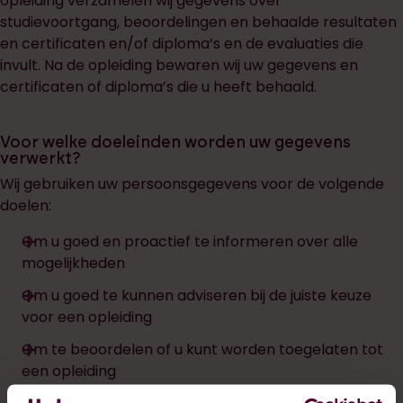
opleiding verzamelen wij gegevens over
studievoortgang, beoordelingen en behaalde resultaten
en certificaten en/of diploma’s en de evaluaties die
invult. Na de opleiding bewaren wij uw gegevens en
certificaten of diploma’s die u heeft behaald.
Voor welke doeleinden worden uw gegevens
verwerkt?
Wij gebruiken uw persoonsgegevens voor de volgende
doelen:
Om u goed en proactief te informeren over alle
mogelijkheden
Om u goed te kunnen adviseren bij de juiste keuze
voor een opleiding
Om te beoordelen of u kunt worden toegelaten tot
een opleiding