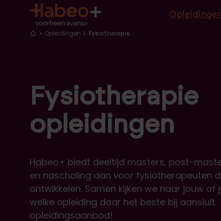
Hoofd
Overslaan en naar de inhoud gaan
Opleidinge
Kruimelpad
Opleidingen
Fysiotherapie
Fysiotherapie
opleidingen
Habeo+ biedt deeltijd masters, post-mast
en nascholing aan voor fysiotherapeuten die
ontwikkelen. Samen kijken we naar jouw of j
welke opleiding daar het beste bij aansluit
opleidingsaanbod!