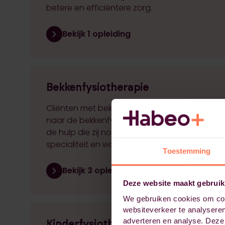
betere en efficiëntere zorg.
Bekijk 1 opleiding
Bekkenfysiotherapie
Cliënten met bekken(bodem)gerelateerde p
naar de bekkenfysiotherapie steeds beter te 
de hulp die zij nodig hebben. Ontdek meer o
specialiteit en wat jij ermee kunt bereiken.
Toestemming
Bekijk 3 opleidingen
Deze website maakt gebruik
We gebruiken cookies om cont
websiteverkeer te analyseren
adverteren en analyse. Deze
Kinderfysiotherapie