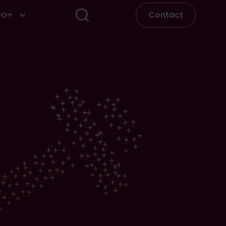
Contact
eo+