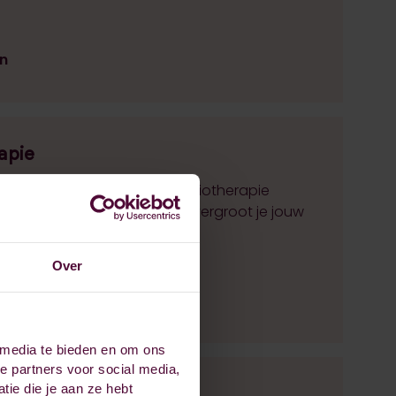
en
apie
ouderen! Met een Geriatriefysiotherapie
exe klachten behandelen en vergroot je jouw
ut.
Over
n
 media te bieden en om ons
e partners voor social media,
ie die je aan ze hebt
rapie