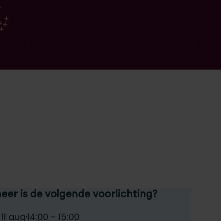
er is de volgende voorlichting?
teer een voorlichtingsdag:
e:
Tijd:
 11 aug
14:00 - 15:00