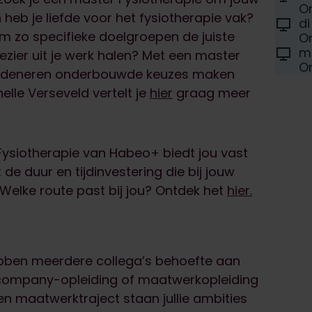
D
On
heb je liefde voor het fysiotherapie vak?
Locati
di
D
om zo specifieke doelgroepen de juiste
On
Locati
m
zier uit je werk halen? Met een master
D
On
h redeneren onderbouwde keuzes maken
lle Verseveld vertelt je
hier
graag meer
ysiotherapie van Habeo+ biedt jou vast
de duur en tijdinvestering die bij jouw
ar. Welke route past bij jou? Ontdek het
hier.
 hebben meerdere collega’s behoefte aan
incompany-opleiding of maatwerkopleiding
en maatwerktraject staan jullie ambities