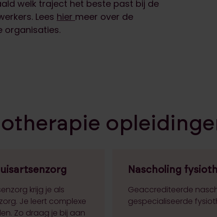
ld welk traject het beste past bij de
werkers. Lees
hier
meer over de
 organisaties.
iotherapie opleiding
uisartsenzorg
Nascholing fysiot
nzorg krijg je als
Geaccrediteerde nasch
zorg. Je leert complexe
gespecialiseerde fysio
n. Zo draag je bij aan