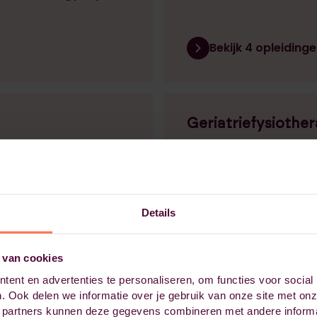
Bekijk 4 opleiding
Geriatriefysiother
roblemen weten de weg
Maak het verschil voor 
vinden en krijgen daar
opleiding leer je compl
ver deze veelgevraagde
impact als fysiotherape
Details
Bekijk 3 opleidinge
 van cookies
ent en advertenties te personaliseren, om functies voor social
. Ook delen we informatie over je gebruik van onze site met onz
 partners kunnen deze gegevens combineren met andere informat
Oncologiefysiothe