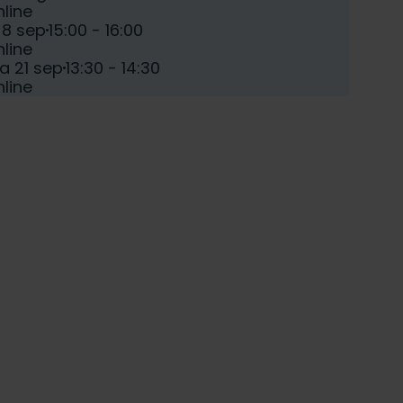
atum:
line
e:
Tijd:
 8 sep
15:00 - 16:00
atum:
line
e:
Tijd:
a 21 sep
13:30 - 14:30
atum:
line