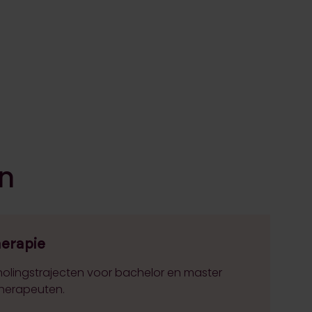
en
herapie
olingstrajecten voor bachelor en master
therapeuten.