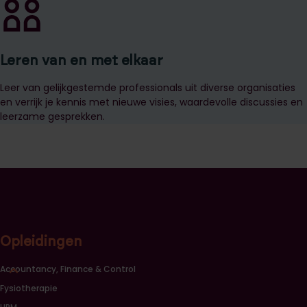
Leren van en met elkaar
Leer van gelijkgestemde professionals uit diverse organisaties
en verrijk je kennis met nieuwe visies, waardevolle discussies en
leerzame gesprekken.
Opleidingen
Sluiten opleidingscategorieën link lijst
Accountancy, Finance & Control
Fysiotherapie