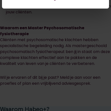
Je ontdekt hoe jij écht verschil maakt in het leven van
jouw cliënten.
Waarom een Master Psychosomatische
fysiotherapie
Cliënten met psychosomatische klachten hebben
specialistische begeleiding nodig. Als mastergeschoold
psychosomatisch fysiotherapeut ben jij in staat om deze
complexe klachten effectief aan te pakken en de
kwaliteit van leven van je cliënten te verbeteren.
Wil je ervaren of dit bij je past? Meld je aan voor een
proefles of plan een vrijblijvend adviesgesprek.
Waarom Habeo+?