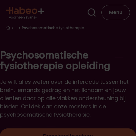
Overslaan en naar de inhoud gaan
Hoofdna
Menu
Kruimelpad
…
Psychosomatische fysiotherapie
Psychosomatische
fysiotherapie opleiding
Je wilt alles weten over de interactie tussen het
brein, iemands gedrag en het lichaam en jouw
cliënten daar op alle vlakken ondersteuning bij
bieden. Ontdek dan onze masters in de
psychosomatische fysiotherapie.
Download brochure