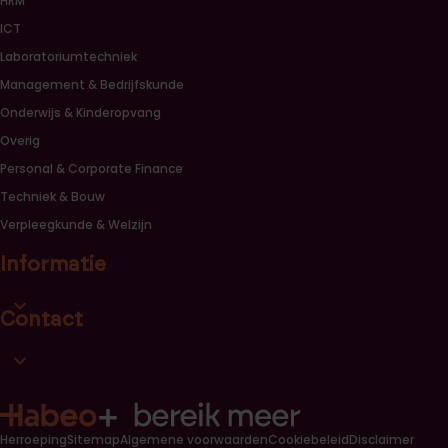
HRM
ICT
Laboratoriumtechniek
Management & Bedrijfskunde
Onderwijs & Kinderopvang
Overig
Personal & Corporate Finance
Techniek & Bouw
Verpleegkunde & Welzijn
Informatie
Open informatie link lijst
Contact
Open contact link lijst
Herroeping
Sitemap
Algemene voorwaarden
Cookiebeleid
Disclaimer