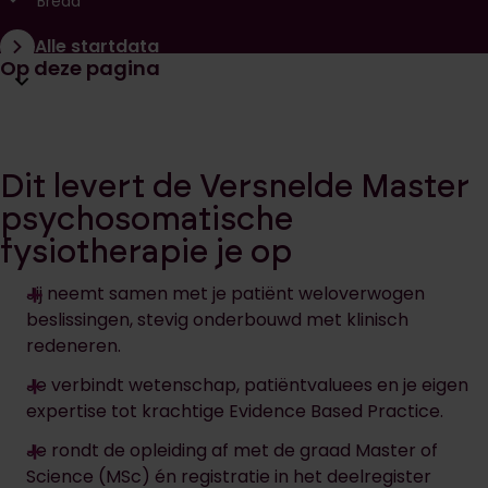
Breda
Alle startdata
Open huidige pagina navigatie
Op deze pagina
Dit levert de Versnelde Master
psychosomatische
fysiotherapie je op
Jij neemt samen met je patiënt weloverwogen
beslissingen, stevig onderbouwd met klinisch
redeneren.
Je verbindt wetenschap, patiëntvaluees en je eigen
expertise tot krachtige Evidence Based Practice.
Je rondt de opleiding af met de graad Master of
Science (MSc) én registratie in het deelregister