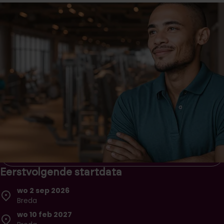
Versnelde masteropleiding
Psychosomatic Physical Therapy
(MPsPT)
Word psychosomatisch fysiotherapeut via de versnelde
praktijkgerichte master en leer alles over de interactie
tussen brein, gedrag en lichaam.
Niveau
Duur
Prijs
Master
2 jaren
€ 22.950,-
Inschrijven
Brochure downloaden
Eerstvolgende startdata
wo 2 sep 2026
Breda
wo 10 feb 2027