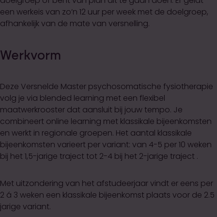
doelgroep of bent van plan dit te gaan doen. Er geldt
een werkeis van zo’n 12 uur per week met de doelgroep,
afhankelijk van de mate van versnelling.
Werkvorm
Deze Versnelde Master psychosomatische fysiotherapie
volg je via blended learning met een flexibel
maatwerkrooster dat aansluit bij jouw tempo. Je
combineert online learning met klassikale bijeenkomsten
en werkt in regionale groepen. Het aantal klassikale
bijeenkomsten varieert per variant: van 4-5 per 10 weken
bij het 1,5-jarige traject tot 2-4 bij het 2-jarige traject .
Met uitzondering van het afstudeerjaar vindt er eens per
2 á 3 weken een klassikale bijeenkomst plaats voor de 2.5
jarige variant.