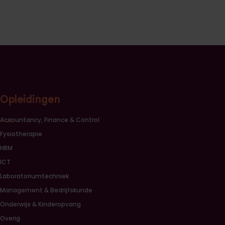
Opleidingen
Sluiten opleidingscategorieën link lijst
Accountancy, Finance & Control
Fysiotherapie
HRM
ICT
Laboratoriumtechniek
Management & Bedrijfskunde
Onderwijs & Kinderopvang
Overig