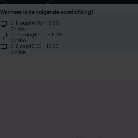
Wanneer is de volgende voorlichting?
Selecteer een voorlichtingsdag:
Locatie:
Tijd:
di 11 aug
14:00 - 15:00
Datum:
Online
Locatie:
Tijd:
do 27 aug
10:00 - 11:00
Datum:
Online
Locatie:
Tijd:
di 8 sep
15:00 - 16:00
Datum:
Online