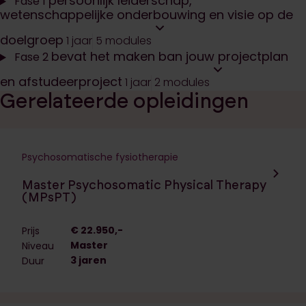
persoonlijk leiderschap,
Fase 1
wetenschappelijke onderbouwing en visie op de
doelgroep
1 jaar
5 modules
bevat het maken ban jouw projectplan
Fase 2
en afstudeerproject
1 jaar
2 modules
Gerelateerde opleidingen
Psychosomatische fysiotherapie
Navigeer naar de opleiding:
Master Psychosomatic Physical Therapy
(MPsPT)
€ 22.950,-
Prijs
Master
Niveau
3 jaren
Duur