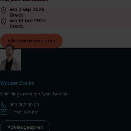
Selecteer een startdatum:
Locatie:
wo 2 sep 2026
Datum:
Breda
Locatie:
wo 10 feb 2027
Datum:
Breda
Alle startmomenten
Wouter Bonke
Opleidingsmanager Fysiotherapie
088 909 80 00
E-mail Wouter
Adviesgesprek