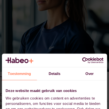
Toestemming
Details
Over
Tijdsinvestering
Deze website maakt gebruik van cookies
De versnelde masteropleiding kun je in 1,5, 2 of 2,5 jaar
We gebruiken cookies om content en advertenties te
doorlopen, allemaal met een totale studielast van 80 EC.
personaliseren, om functies voor social media te bieden
Bij de 1,5-jarige variant bedraagt de studiebelasting
en om ons websiteverkeer te analyseren. Ook delen we