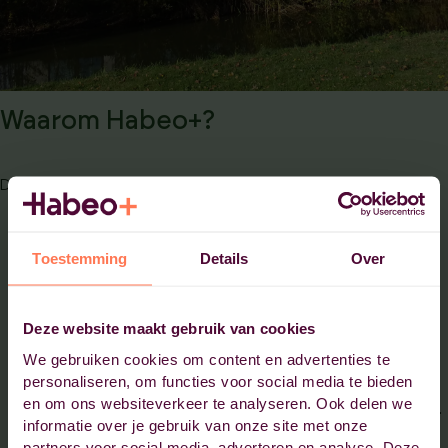
Waarom Habeo+?
Deelnemers en organisaties kiezen Habeo+ omdat:
Met meer dan 40 jaar ervaring in zowel de profit- als
Toestemming
Details
Over
non-profit-sector begrijpen wij de uitdagingen en
vraagstukken in jouw branche.
Wij stellen jou en je organisatie centraal en bieden
Deze website maakt gebruik van cookies
oplossingen voor complexe uitdagingen.
We gebruiken cookies om content en advertenties te
personaliseren, om functies voor social media te bieden
Ons team van ervaren opleidingsmanagers en
en om ons websiteverkeer te analyseren. Ook delen we
praktijkdocenten werkt resultaatgericht en op maat.
informatie over je gebruik van onze site met onze
Klanten waarderen ons met een gemiddelde score
partners voor social media, adverteren en analyse. Deze