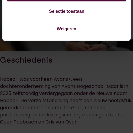
Selectie toestaan
Weigeren
Geschiedenis
Habeo+ was voorheen Avans+, een
dochteronderneming van Avans Hogeschool. Maar is in
2025 zelfstandig verdergegaan onder de nieuwe naam
Habeo+. De verzelfstandiging heeft een nieuw hoofdstuk
gemarkeerd met een ambitieuzere, nationale
positionering onder leiding van de jarenlange directie:
Coen Toebosch en Cris van Osch.