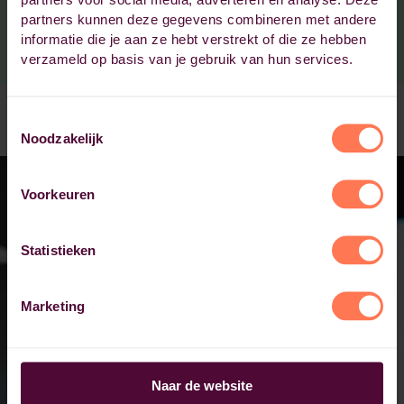
van 8,4.
partners kunnen deze gegevens combineren met andere
informatie die je aan ze hebt verstrekt of die ze hebben
Volgens onafhankelijk klanttevredenheidsonderzoek
verzameld op basis van je gebruik van hun services.
van Cedeo scoren we zelfs een 9+!
Toestemmingsselectie
Noodzakelijk
Voorkeuren
Statistieken
Marketing
Naar de website