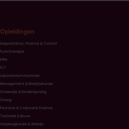
Opleidingen
Sluiten opleidingscategorieën link lijst
Accountancy, Finance & Control
Fysiotherapie
HRM
ICT
Laboratoriumtechniek
Management & Bedrijfskunde
Onderwijs & Kinderopvang
Overig
Personal & Corporate Finance
Techniek & Bouw
Verpleegkunde & Welzijn