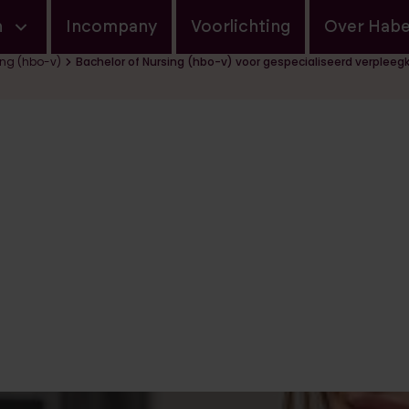
navigatie
n
Incompany
Voorlichting
Over Hab
ing (hbo-v)
Bachelor of Nursing (hbo-v) voor gespecialiseerd verplee