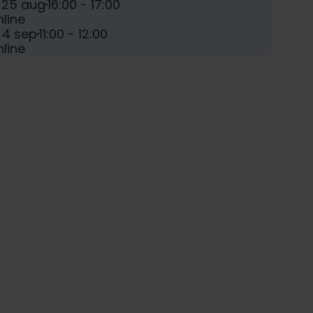
e:
Tijd:
i 25 aug
16:00 - 17:00
atum:
line
e:
Tijd:
 4 sep
11:00 - 12:00
atum:
line