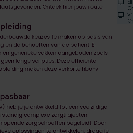
Locati
d
D
 plaatsgevonden. Ontdek
hier
jouw route.
On
Locati
vr
D
On
pleiding
nderbouwde keuzes te maken op basis van
ng en de behoeften van de patiënt. Er
e en generieke vakken aangeboden zoals
geen lange scripties. Deze efficiënte
opleiding maken deze verkorte hbo-v
epasbaar
 heb je je ontwikkeld tot een veelzijdige
lfstandig complexe zorgtrajecten
enlopende zorgbehoeften begeleidt. Door
ieve oplossingen te ontwikkelen, draag je