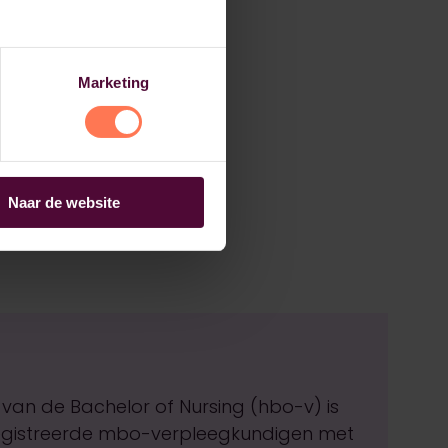
Marketing
Naar de website
 van de Bachelor of Nursing (hbo-v) is
egistreerde mbo-verpleegkundigen met