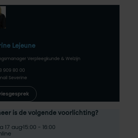
ine Lejeune
ingsmanager Verpleegkunde & Welzijn
8 909 80 00
mail Severine
viesgesprek
er is de volgende voorlichting?
teer een voorlichtingsdag:
e:
Tijd:
a 17 aug
15:00 - 16:00
atum:
line