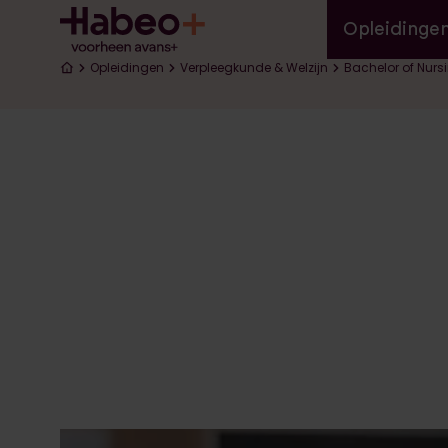
Hoofd
Overslaan en naar de inhoud gaan
Opleidinge
Kruimelpad
Opleidingen
Verpleegkunde & Welzijn
Bachelor of Nurs