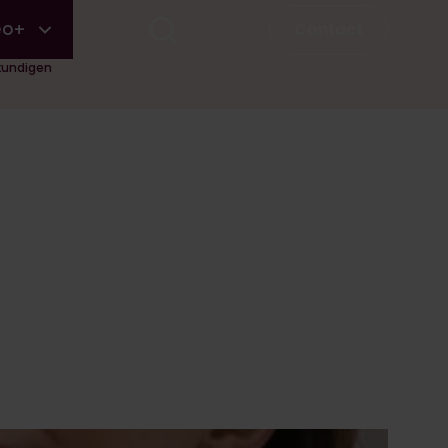
Contact
eo+
gkundigen
Eerstvolgende startdata