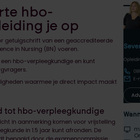
orte hbo-
eiding je op
or getuigschrift van een geaccrediteerde
Sever
ience in Nursing (BN) voeren.
Opleid
 een hbo-verpleegkundige en kunt
rgvragers.
08
E-
rdigheden waarmee je direct impact maakt
Ad
id tot hbo-verpleegkundige
Wanne
icht in aanmerking komen voor vrijstelling
Selec
Locati
m
gkunde in 1.5 jaar kunt afronden. De
D
On
wordt bepaald door de examencommissie