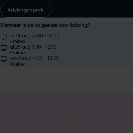
Adviesgesprek
Wanneer is de volgende voorlichting?
Selecteer een voorlichtingsdag:
Locatie:
Tijd:
vr 14 aug
14:00 - 15:00
Datum:
Online
Locatie:
Tijd:
di 25 aug
11:30 - 12:30
Datum:
Online
Locatie:
Tijd:
wo 9 sep
14:30 - 15:30
Datum:
Online