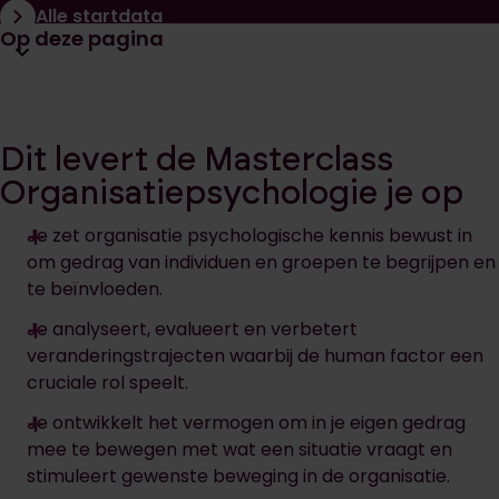
Alle startdata
Open huidige pagina navigatie
Op deze pagina
Dit levert de Masterclass
Organisatiepsychologie je op
Je zet organisatie psychologische kennis bewust in
om gedrag van individuen en groepen te begrijpen en
te beïnvloeden.
Je analyseert, evalueert en verbetert
veranderingstrajecten waarbij de human factor een
cruciale rol speelt.
Je ontwikkelt het vermogen om in je eigen gedrag
mee te bewegen met wat een situatie vraagt en
stimuleert gewenste beweging in de organisatie.