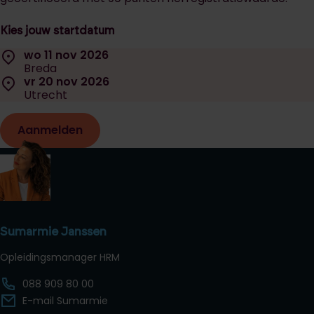
Kies jouw startdatum
Selecteer een startdatum:
Locatie:
wo 11 nov 2026
Datum:
Breda
Locatie:
vr 20 nov 2026
Datum:
Utrecht
Aanmelden
Sumarmie Janssen
Opleidingsmanager HRM
088 909 80 00
E-mail Sumarmie