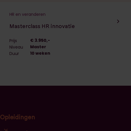
HR en veranderen
Navigeer naar de opleiding:
Masterclass HR innovatie
€ 3.950,-
Prijs
Master
Niveau
10 weken
Duur
Opleidingen
Open opleidingscategorieën link lijst