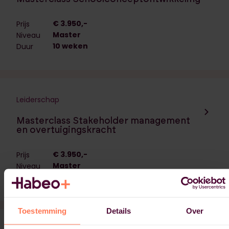
€ 3.950,-
Prijs
Master
Niveau
10 weken
Duur
Leiderschap
Navigeer naar de opleiding:
Masterclass Stakeholder management
en overtuigingskracht
€ 3.950,-
Prijs
Master
Niveau
10 weken
Duur
Toestemming
Details
Over