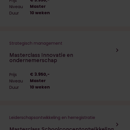
Prijs
Master
Niveau
10 weken
Duur
Strategisch management
Navigeer naar de opleiding:
Masterclass Innovatie en
ondernemerschap
€ 3.950,-
Prijs
Master
Niveau
10 weken
Duur
Leiderschapsontwikkeling en herregistratie
Navigeer naar de opleiding:
Masterclass Schoolconceptontwikkeling