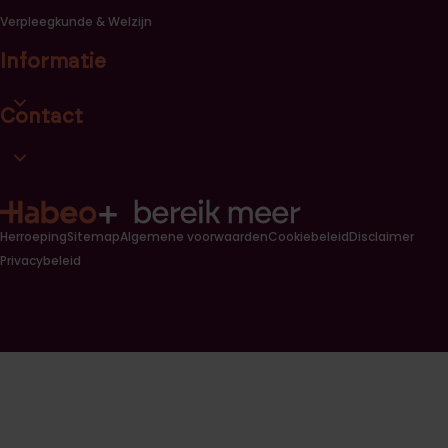
Verpleegkunde & Welzijn
Informatie
Open informatie link lijst
Contact
Open contact link lijst
Herroeping
Sitemap
Algemene voorwaarden
Cookiebeleid
Disclaimer
Privacybeleid