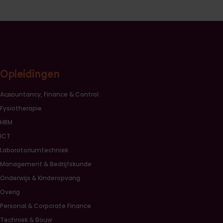
Opleidingen
Sluiten opleidingscategorieën link lijst
Accountancy, Finance & Control
Fysiotherapie
HRM
ICT
Laboratoriumtechniek
Management & Bedrijfskunde
Onderwijs & Kinderopvang
Overig
Personal & Corporate Finance
Techniek & Bouw