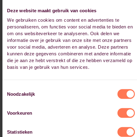
Leiderschapsontwikkeling en herregistratie
Navigeer naar de opleiding:
Deze website maakt gebruik van cookies
Leidinggevende Integraal Kindcentrum
We gebruiken cookies om content en advertenties te
personaliseren, om functies voor social media te bieden en
€ 4.900,-
Prijs
om ons websiteverkeer te analyseren. Ook delen we
Postbachelor
Niveau
informatie over je gebruik van onze site met onze partners
8 maanden
Duur
voor social media, adverteren en analyse. Deze partners
kunnen deze gegevens combineren met andere informatie
die je aan ze hebt verstrekt of die ze hebben verzameld op
basis van je gebruik van hun services.
Verandermanagement
Navigeer naar de opleiding:
Masterclass Veranderdynamiek
Toestemmingsselectie
Noodzakelijk
€ 3.950,-
Prijs
Master
Niveau
Voorkeuren
10 weken
Duur
Statistieken