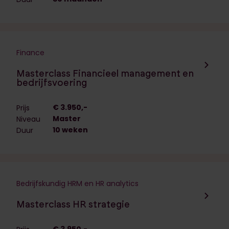
Finance
Navigeer naar de opleiding:
Masterclass Financieel management en
bedrijfsvoering
€ 3.950,-
Prijs
Master
Niveau
10 weken
Duur
Bedrijfskundig HRM en HR analytics
Navigeer naar de opleiding:
Masterclass HR strategie
€ 3.950,-