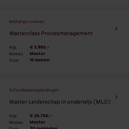
Bedrijfsprocessen
Navigeer naar de opleiding:
Masterclass Procesmanagement
€ 3.950,-
Prijs
Master
Niveau
10 weken
Duur
Schoolleidersopleidingen
Navigeer naar de opleiding:
Master Leiderschap in onderwijs (MLO)
€ 25.750,-
Prijs
Master
Niveau
30 maanden
Duur