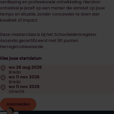
verdieping en professionele ontwikkeling. Hierdoor
ontwikkel je jezelf op een manier die aansluit op jouw
tempo en situatie, zonder concessies te doen aan
kwaliteit of impact.
Deze masterclass is bij het Schoolleidersregister
Ascenda gecertificeerd met 90 punten
herregistratiewaarde.
Kies jouw startdatum
Selecteer een startdatum:
Locatie:
wo 26 aug 2026
Datum:
Breda
Locatie:
wo 11 nov 2026
Datum:
Breda
Locatie:
wo 11 nov 2026
Datum:
Utrecht
Aanmelden