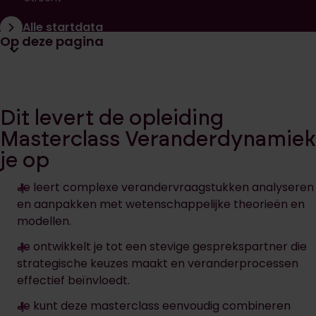
Alle startdata
Open huidige pagina navigatie
Op deze pagina
Dit levert de opleiding
Masterclass Veranderdynamiek
je op
Je leert complexe verandervraagstukken analyseren
en aanpakken met wetenschappelijke theorieën en
modellen.
Je ontwikkelt je tot een stevige gesprekspartner die
strategische keuzes maakt en veranderprocessen
effectief beïnvloedt.
Je kunt deze masterclass eenvoudig combineren