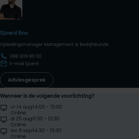
Sjoerd Bos
Opleidingsmanager Management & Bedrijfskunde
088 909 80 00
E-mail Sjoerd
Adviesgesprek
Wanneer is de volgende voorlichting?
Selecteer een voorlichtingsdag:
Locatie:
Tijd:
vr 14 aug
14:00 - 15:00
Datum:
Online
Locatie:
Tijd:
di 25 aug
11:30 - 12:30
Datum:
Online
Locatie:
Tijd:
wo 9 sep
14:30 - 15:30
Datum:
Online