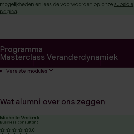
mogelijkheden en lees de voorwaarden op onze
subsidie
pagina
.
Programma
Masterclass Veranderdynamiek
Vereiste modules
Wat alumni over on s zeggen
Michelle Verkerk
Business consultant
Score: 3.0
3.0