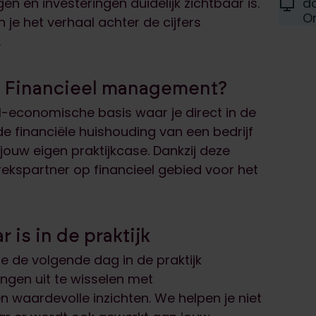
Locati
d
n en investeringen duidelijk zichtbaar is.
D
On
je het verhaal achter de cijfers
.
ng Financieel management?
el-economische basis waar je direct in de
de financiële huishouding van een bedrijf
 jouw eigen praktijkcase. Dankzij deze
ekspartner op financieel gebied voor het
 is in de praktijk
 je de volgende dag in de praktijk
ingen uit te wisselen met
 waardevolle inzichten. We helpen je niet