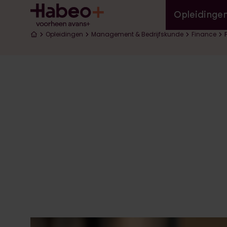
Hoofd
Overslaan en naar de inhoud gaan
Opleidinge
Kruimelpad
Opleidingen
Management & Bedrijfskunde
Finance