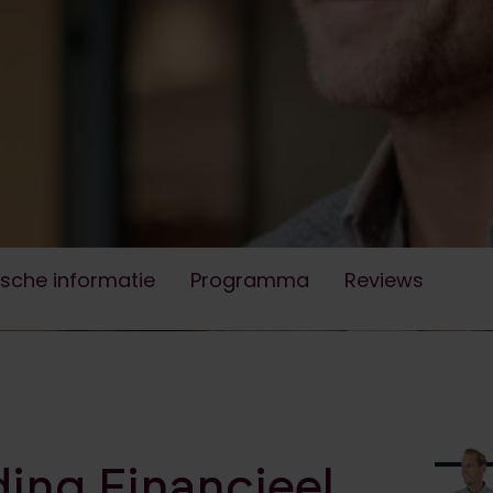
ment
e reviews van Financieel management te gaan
 vaardigheden om gefundeerde beslissingen
en en te adviseren.
ische informatie
Programma
Reviews
ding Financieel