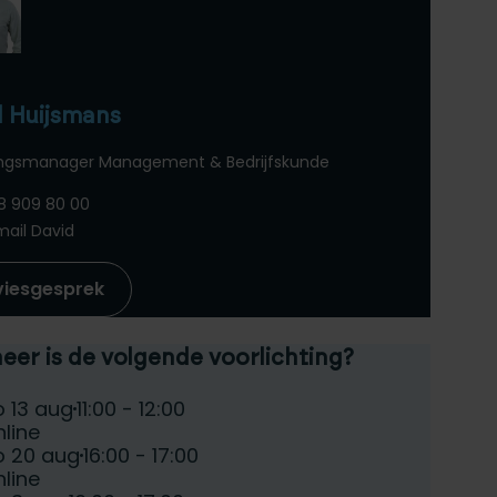
d Huijsmans
ingsmanager Management & Bedrijfskunde
8 909 80 00
mail David
viesgesprek
er is de volgende voorlichting?
teer een voorlichtingsdag:
e:
Tijd:
o 13 aug
11:00 - 12:00
atum:
line
e:
Tijd:
o 20 aug
16:00 - 17:00
atum:
line