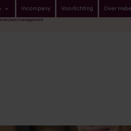
navigatie
n
Incompany
Voorlichting
Over Hab
Financieel management