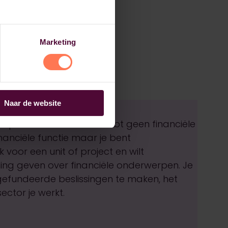
Marketing
Naar de website
en op hbo-niveau maar hebt geen financiële
inanciële functie maar je bent
voor een unit of project en wilt
g geven over financiële onderwerpen. Je
efundeerde beslissingen te maken, het
sector je werkt.