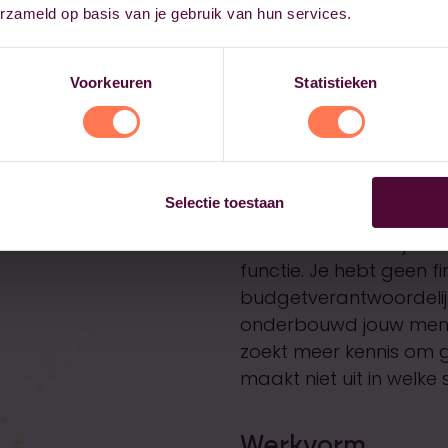
erzameld op basis van je gebruik van hun services.
Voorkeuren
Statistieken
Doelgroep
Selectie toestaan
Je werkt al enkele jar
functie. Je hebt geen f
budgetverantwoordelijk 
onderbouwd jouw menin
zoekt meer kennis om g
maakt niet uit in welke 
Werkvorm