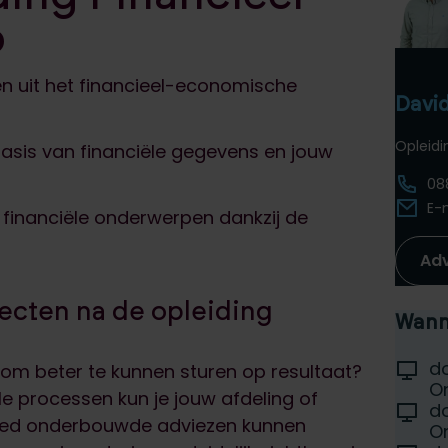
p
n uit het financieel-economische
Davi
Opleid
sis van financiële gegevens en jouw
08
E-
 financiële onderwerpen dankzij de
Ad
jecten na de opleiding
Wanne
Selec
Locati
d
s om beter te kunnen sturen op resultaat?
D
On
ële processen kun je jouw afdeling of
Locati
d
D
 goed onderbouwde adviezen kunnen
On