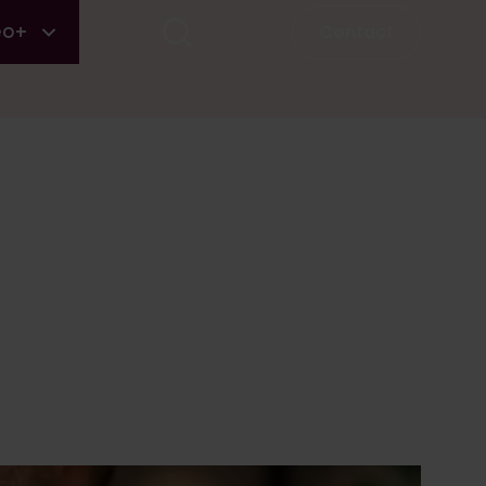
Contact
eo+
Eerstvolgende startdata