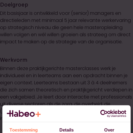
Doelgroep
Dit basisjaar is ontwikkeld voor (senior) managers en
directieleden met minimaal 5 jaar relevante werkervaring
op strategisch niveau die geen hele masteropleiding
willen volgen en wél willen groeien als strateeg om direct
impact te maken op de strategie van de organisatie.
Werkvorm
Binnen deze praktijkgerichte masterclasses werk je
individueel en in leerteams aan een opdracht binnen je
eigen context. Leerteams bestaan uit 3 à 4 deelnemers
die zich samen theoretisch en praktijkgericht verdiepen in
een vakgebied. Je leert door interactie met professionals
uit diverse sectoren als de zorg, de overheid, de
(commerciële) dienstverlening, het onderwijs, de
infrastructuur en de techniek.
Toestemming
Details
Over