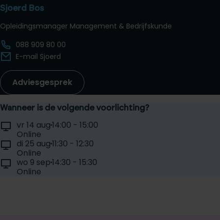
Sjoerd Bos
Opleidingsmanager Management & Bedrijfskunde
088 909 80 00
E-mail Sjoerd
Adviesgesprek
Wanneer is de volgende voorlichting?
Selecteer een voorlichtingsdag:
Locatie:
Tijd:
vr 14 aug
14:00 - 15:00
Datum:
Online
Locatie:
Tijd:
di 25 aug
11:30 - 12:30
Datum:
Online
Locatie:
Tijd:
wo 9 sep
14:30 - 15:30
Datum:
Online