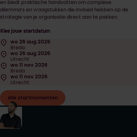
en biedt praktische handvatten om complexe
dilemma’s en vraagstukken die invloed hebben op de
strategie van je organisatie direct aan te pakken.
Kies jouw startdatum
Selecteer een startdatum:
Locatie:
wo 26 aug 2026
Datum:
Breda
Locatie:
wo 26 aug 2026
Datum:
Utrecht
Locatie:
wo 11 nov 2026
Datum:
Breda
Locatie:
wo 11 nov 2026
Datum:
Utrecht
Alle startmomenten