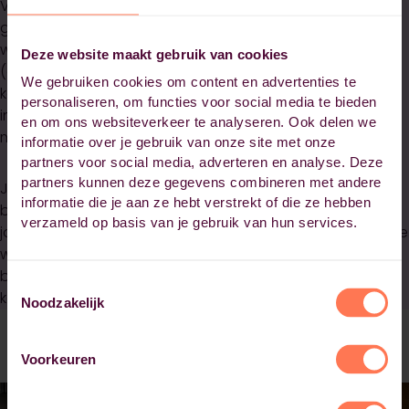
Voor deze masterclasses hebben we werkvormen
gekozen die het beste aansluiten op de praktijk. We
werken met een mix van activerende, praktijkgerichte
Deze website maakt gebruik van cookies
(online) leeractiviteiten. Op ons online leerplatform vindt
We gebruiken cookies om content en advertenties te
kennisoverdracht en samenwerking plaats. Je krijgt
personaliseren, om functies voor social media te bieden
individueel en gezamenlijk feedback en bereikt samen
en om ons websiteverkeer te analyseren. Ook delen we
met onze experts de gewenste verdieping.
informatie over je gebruik van onze site met onze
partners voor social media, adverteren en analyse. Deze
partners kunnen deze gegevens combineren met andere
Je rondt de masterclass af met een beroepsprestatie
informatie die je aan ze hebt verstrekt of die ze hebben
binnen jouw eigen organisatie. Zo bereik je meer voor
verzameld op basis van je gebruik van hun services.
jouw persoonlijke ontwikkeling én de organisatie waarin je
werkzaam bent. Daarnaast bouw je gaandeweg een
breed netwerk op dat later in je carrière zeker van pas
Toestemmingsselectie
komt.
Noodzakelijk
Voorkeuren