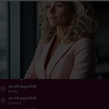
Basisjaar Master of Business
Administration
Boost je carrière in één jaar: kies masterclasses naar
wens, versterk je leiderschap en maak direct impact in
jouw organisatie.
Niveau
Duur
Prijs
Master
40 weken
€ 14.250,-
Inschrijven
Brochure downloaden
Eerstvolgende startdata
wo 26 aug 2026
Breda
wo 26 aug 2026
Utrecht