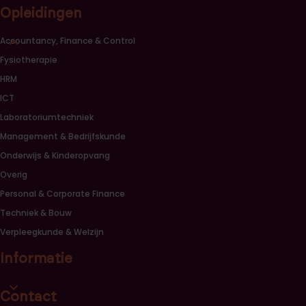
Opleidingen
Sluiten opleidingscategorieën link lijst
Accountancy, Finance & Control
Fysiotherapie
HRM
ICT
Laboratoriumtechniek
Management & Bedrijfskunde
Onderwijs & Kinderopvang
Overig
Personal & Corporate Finance
Techniek & Bouw
Verpleegkunde & Welzijn
Informatie
Open informatie link lijst
Contact