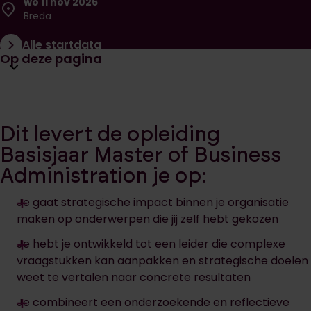
wo 11 nov 2026
Breda
Alle startdata
Open huidige pagina navigatie
Op deze pagina
Dit levert de opleiding
Basisjaar Master of Business
Administration je op:
Je gaat strategische impact binnen je organisatie
maken op onderwerpen die jij zelf hebt gekozen
Je hebt je ontwikkeld tot een leider die complexe
vraagstukken kan aanpakken en strategische doelen
weet te vertalen naar concrete resultaten
Je combineert een onderzoekende en reflectieve