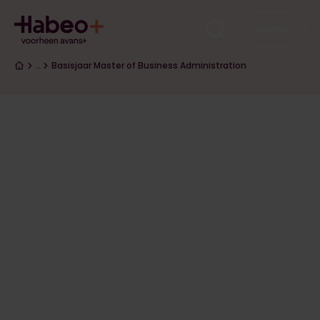
Overslaan en naar de inhoud gaan
Hoofdna
Menu
Kruimelpad
…
Basisjaar Master of Business Administration