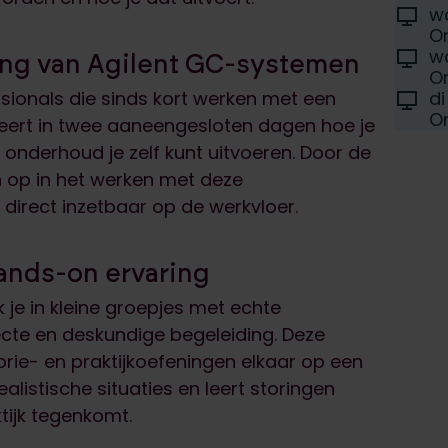
Selec
Locati
w
D
On
Locati
w
ing van Agilent GC-systemen
D
On
Locati
essionals die sinds kort werken met een
di
D
On
eert in twee aaneengesloten dagen hoe je
 onderhoud je zelf kunt uitvoeren. Door de
 op in het werken met deze
irect inzetbaar op de werkvloer.
hands-on ervaring
 je in kleine groepjes met echte
te en deskundige begeleiding. Deze
rie- en praktijkoefeningen elkaar op een
alistische situaties en leert storingen
ktijk tegenkomt.