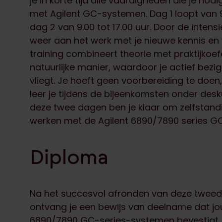
je in korte tijd alle vaardigheden die je no
met Agilent GC-systemen. Dag 1 loopt van 9.
dag 2 van 9.00 tot 17.00 uur. Door de intensi
weer aan het werk met je nieuwe kennis en
training combineert theorie met praktijkoe
natuurlijke manier, waardoor je actief bezig 
vliegt. Je hoeft geen voorbereiding te doen,
leer je tijdens de bijeenkomsten onder des
deze twee dagen ben je klaar om zelfstandig
werken met de Agilent 6890/7890 series G
Diploma
Na het succesvol afronden van deze tweed
ontvang je een bewijs van deelname dat jo
6890/7890 GC-series-systemen bevestigt. D