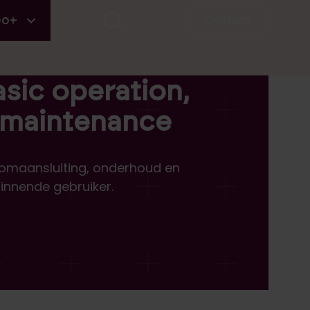
Contact
eo+
sic operation,
 maintenance
eviews van Agilent 6890/7890 basic operation, tr
olomaansluiting, onderhoud en
ginnende gebruiker.