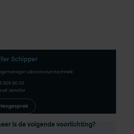
ifer Schipper
ingsmanager Laboratoriumtechniek
8 909 80 00
mail Jennifer
viesgesprek
er is de volgende voorlichting?