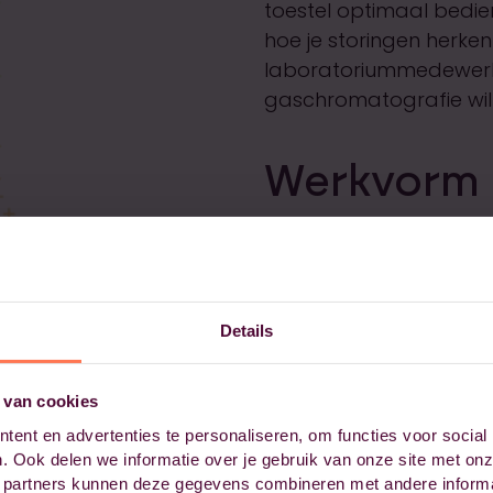
toestel optimaal bedien
hoe je storingen herken
laboratoriummedewerk
gaschromatografie will
Werkvorm
Deze hands-on trainin
praktijkoefeningen op e
uitgeruste laboratorium
Details
6890/7890 GC-series-s
begeleiding van ervare
 van cookies
experimenten uit die dir
ent en advertenties te personaliseren, om functies voor social
werkzaamheden met ga
. Ook delen we informatie over je gebruik van onze site met onz
begeleiding en de kleins
 partners kunnen deze gegevens combineren met andere informat