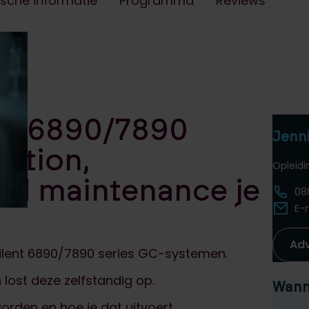
ische informatie
Programma
Reviews
ent 6890/7890
Jenn
ration,
Opleid
nd maintenance je
08
E-
Ad
Agilent 6890/7890 series GC-systemen.
lost deze zelfstandig op.
Wanne
rden en hoe je dat uitvoert.