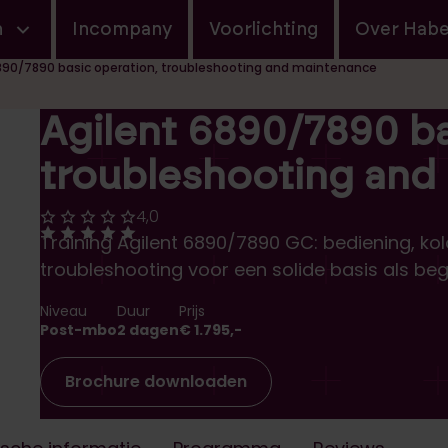
navigatie
n
Incompany
Voorlichting
Over Hab
890/7890 basic operation, troubleshooting and maintenance
Agilent 6890/7890 ba
troubleshooting and
4,0
Score: 4
Review score: 4 van de 5 - Klik om naar de r
Training Agilent 6890/7890 GC: bediening, k
troubleshooting voor een solide basis als be
Niveau
Duur
Prijs
Post-mbo
2 dagen
€ 1.795,-
Brochure downloaden