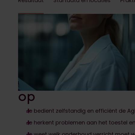
Resultaat
Startdata en locaties
Prakt
Dit levert de Agil
training basic ope
troubleshooting a
op
Je bedient zelfstandig en efficiënt de 
Je herkent problemen aan het toestel en 
Je weet welk onderhoud verricht moet wo