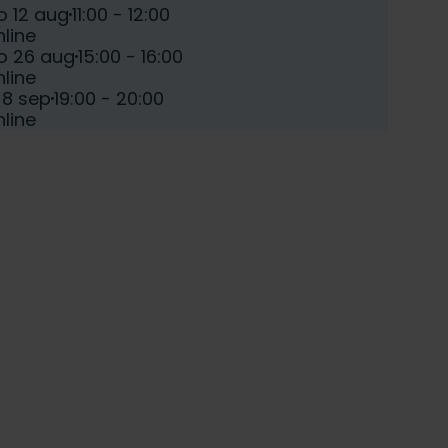
teer een voorlichtingsdag:
e:
Tijd:
o 12 aug
11:00 - 12:00
atum:
line
e:
Tijd:
o 26 aug
15:00 - 16:00
atum:
line
e:
Tijd:
 8 sep
19:00 - 20:00
atum:
line