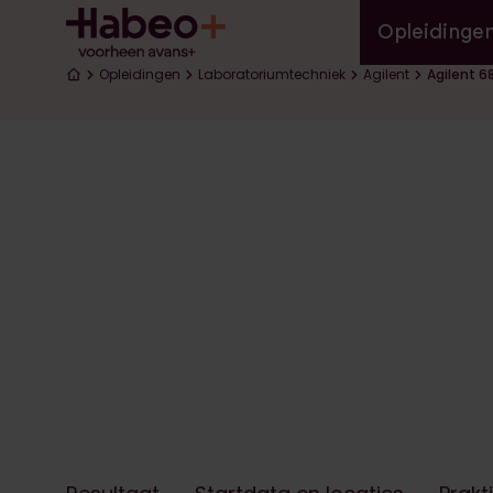
Hoofd
Overslaan en naar de inhoud gaan
Opleidinge
Kruimelpad
Opleidingen
Laboratoriumtechniek
Agilent
Agilent 6