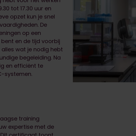
dig hebt voor het werken
30 tot 17.30 uur en
eve opzet kun je snel
 vaardigheden. De
feningen op een
bent en de tijd voorbij
 alles wat je nodig hebt
kundige begeleiding. Na
 en efficiënt te
C-systemen.
aagse training
uw expertise met de
it certificaat toont