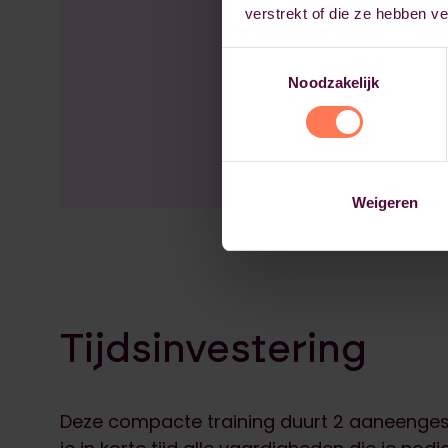
verstrekt of die ze hebben v
Toestemmingsselectie
Noodzakelijk
Weigeren
Tijdsinvestering
Deze compacte training duurt 2 aaneenges