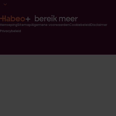
Open contact link lijst
Herroeping
Sitemap
Algemene voorwaarden
Cookiebeleid
Disclaimer
Privacybeleid