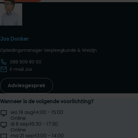
Jos Donker
Opleidingsmanager Verpleegkunde & Welzijn
088 909 80 00
E-mail Jos
Adviesgesprek
Wanneer is de volgende voorlichting?
Selecteer een voorlichtingsdag:
Locatie:
Tijd:
wo 19 aug
14:00 - 15:00
Datum:
Online
Locatie:
Tijd:
di 8 sep
16:30 - 17:30
Datum:
Online
Locatie:
Tijd:
ma 21 sep
13:00 - 14:00