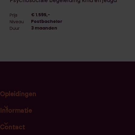
Psychosociale begeleiding kind en jeugd
€ 1.595,-
Prijs
Postbachelor
Niveau
3 maanden
Duur
Opleidingen
Open opleidingscategorieën link lijst
Informatie
Open informatie link lijst
Contact