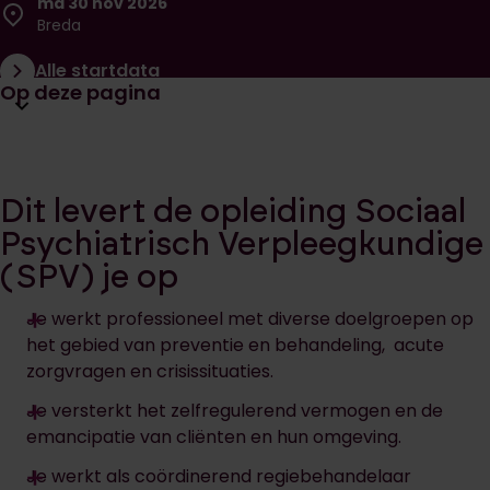
ma 30 nov 2026
Breda
Alle startdata
Open huidige pagina navigatie
Op deze pagina
Dit levert de opleiding Sociaal
Psychiatrisch Verpleegkundige
(SPV) je op
Je werkt professioneel met diverse doelgroepen op
het gebied van preventie en behandeling, acute
zorgvragen en crisissituaties.
Je versterkt het zelfregulerend vermogen en de
emancipatie van cliënten en hun omgeving.
Je werkt als coördinerend regiebehandelaar