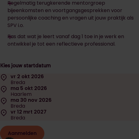
Regelmatig terugkerende mentorgroep
bijeenkomsten en voortgangsgesprekken voor
persoonlijke coaching en vragen uit jouw praktijk als
SPV i.o.
Pas dat wat je leert vanaf dag 1 toe in je werk en
ontwikkel je tot een reflectieve professional.
Kies jouw startdatum
Selecteer een startdatum:
Locatie:
vr 2 okt 2026
Datum:
Breda
Locatie:
ma 5 okt 2026
Datum:
Haarlem
Locatie:
ma 30 nov 2026
Datum:
Breda
Locatie:
vr 12 mrt 2027
Datum:
Breda
Aanmelden