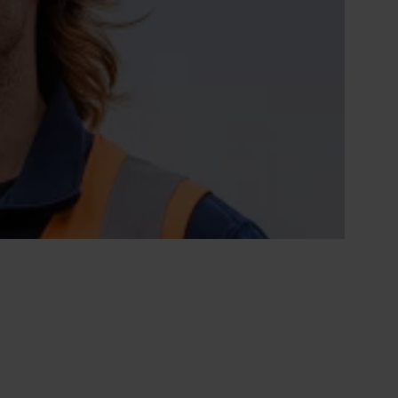
za 26 sep 2026
Bosschenhoofd
drijfsvoering en onderhoud (MPT) te gaan
Alle startdata