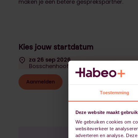
maken je een betere gesprekspartner.
Kies jouw startdatum
Selecteer een startdatum:
Locatie:
za 26 sep 2026
Datum:
Bosschenhoofd
Aanmelden
Toestemming
Deze website maakt gebruik
We gebruiken cookies om cont
websiteverkeer te analyseren
adverteren en analyse. Deze