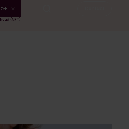
Contact
eo+
erhoud (MPT)
Eerstvolgende startdata