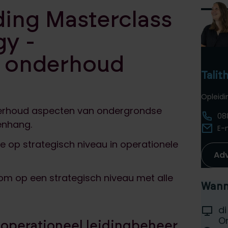
iding Masterclass
gy -
n onderhoud
Talit
Opleid
onderhoud aspecten van ondergrondse
08
enhang.
E-
e op strategisch niveau in operationele
Ad
t om op een strategisch niveau met alle
Wanne
Selec
Locati
di
D
On
 operationeel leidingbeheer