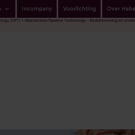
navigatie
n
Incompany
Voorlichting
Over Hab
ology (MPT)
Masterclass Pipeline Technology - Bedrijfsvoering en ond