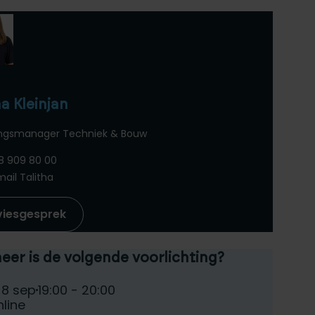
ha Kleinjan
ingsmanager Techniek & Bouw
8 909 80 00
mail Talitha
viesgesprek
er is de volgende voorlichting?
teer een voorlichtingsdag:
e:
Tijd:
 8 sep
19:00 - 20:00
atum:
line