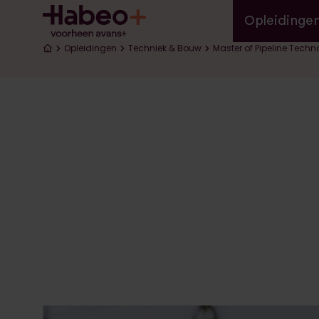
Hoofd
Overslaan en naar de inhoud gaan
Opleidinge
Kruimelpad
Opleidingen
Techniek & Bouw
Master of Pipeline Techn