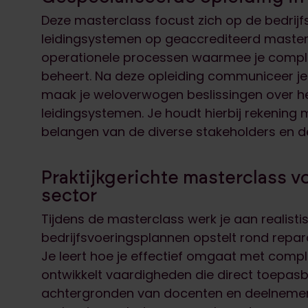
Deze masterclass focust zich op de bedri
leidingsystemen op geaccrediteerd masterni
operationele processen waarmee je complex
beheert. Na deze opleiding communiceer je
maak je weloverwogen beslissingen over het 
leidingsystemen. Je houdt hierbij rekening me
belangen van de diverse stakeholders en de
Praktijkgerichte masterclass v
sector
Tijdens de masterclass werk je aan realisti
bedrijfsvoeringsplannen opstelt rond repar
Je leert hoe je effectief omgaat met comp
ontwikkelt vaardigheden die direct toepasbaa
achtergronden van docenten en deelnemers 