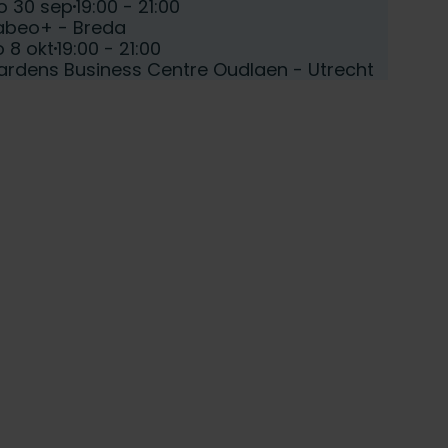
e:
Tijd:
o 30 sep
19:00 - 21:00
atum:
abeo+ - Breda
e:
Tijd:
 8 okt
19:00 - 21:00
atum:
ardens Business Centre Oudlaen - Utrecht