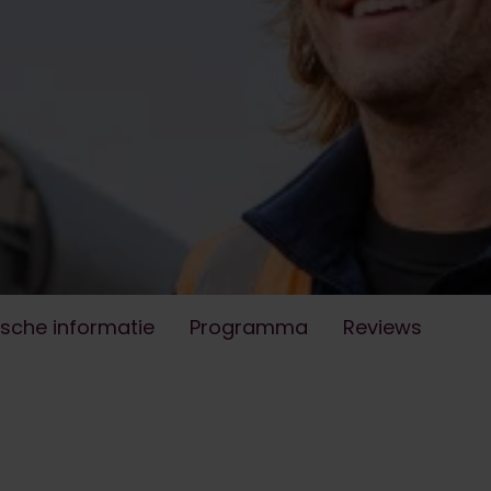
e Technology -
 onderhoud (MPT)
 reviews van Masterclass Pipeline Technology - Be
beheer en onderhoud van leidingsystemen,
dermanagement.
ische informatie
Programma
Reviews