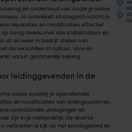
Locati
w
D
H
jfsvoering en onderhoud van ondergrondse
Locati
do
veau. Je ontwikkelt strategisch inzicht in
D
G
e reparaties en modificaties effectief
 op hoog niveau met alle stakeholders en
uit en weer in bedrijf stellen van
t de verschillen in cultuur, visie en
nkt vanuit gezamenlijk belang.
oor leidinggevenden in de
sche cases waarbij je operationele
aties en modificaties van leidingsystemen.
lexe operationele uitdagingen en
r zijn in je werkpraktijk. De diverse
verbreden je kijk op het kennisgebied en