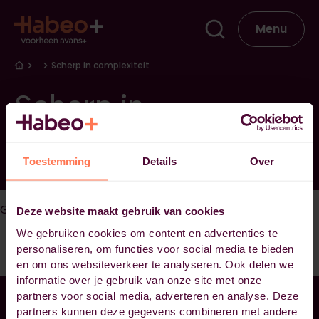
Overslaan en naar de inhoud gaan
Hoofdna
Menu
Kruimelpad
…
Scherp in complexiteit
Scherp in
complexiteit
Toestemming
Details
Over
Geen opleidingsinformatie gevonden voor deze module
Deze website maakt gebruik van cookies
We gebruiken cookies om content en advertenties te
personaliseren, om functies voor social media te bieden
en om ons websiteverkeer te analyseren. Ook delen we
informatie over je gebruik van onze site met onze
partners voor social media, adverteren en analyse. Deze
partners kunnen deze gegevens combineren met andere