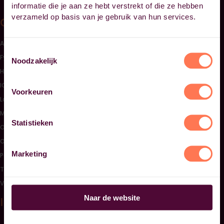
informatie die je aan ze hebt verstrekt of die ze hebben
verzameld op basis van je gebruik van hun services.
Opleidingen
Sluiten opleidingscategorieën link lijst
Accountancy, Finance & Control
Toestemmingsselectie
Fysiotherapie
Noodzakelijk
HRM
ICT
Voorkeuren
Laboratoriumtechniek
Management & Bedrijfskunde
Statistieken
Onderwijs & Kinderopvang
Overig
Marketing
Personal & Corporate Finance
Techniek & Bouw
Verpleegkunde & Welzijn
Naar de website
Informatie
Open informatie link lijst