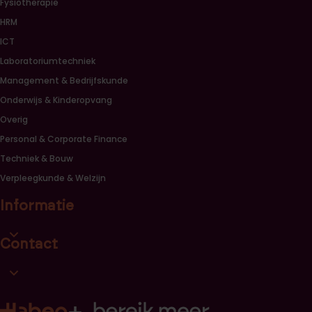
Fysiotherapie
HRM
ICT
Laboratoriumtechniek
Management & Bedrijfskunde
Onderwijs & Kinderopvang
Overig
Personal & Corporate Finance
Techniek & Bouw
Verpleegkunde & Welzijn
Informatie
Open informatie link lijst
Contact
Open contact link lijst