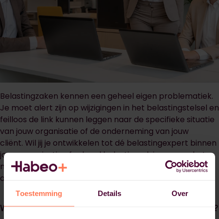
Belastingzaken kennen een geheel eigen problematiek.
Je moet alert zijn op wijzigingen in het belastingstelsel en
feilloos de link kunnen leggen naar de specifieke situatie
van jouw organisatie of de onderneming van jouw
cliënt. Wil jij je ontwikkelen tot dé belastingexpert binnen
jouw organisatie of erkend belastingadviseur voor het
midden- en kleinbedrijf? Volg dan de Fiscaal adviseur
opleiding van Habeo+.
Toestemming
Details
Over
Waarom een fiscaal adviseur opleiding bij Habeo+?