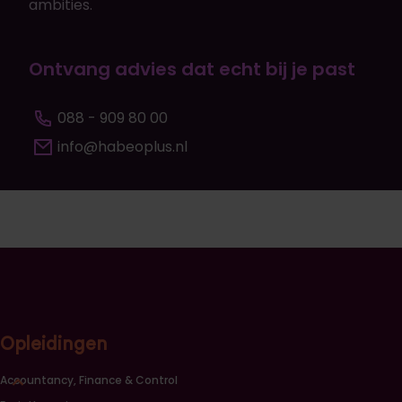
ambities.
Ontvang advies dat echt bij je past
088 - 909 80 00
info@habeoplus.nl
Opleidingen
Sluiten opleidingscategorieën link lijst
Accountancy, Finance & Control