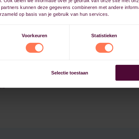
. Ook delen we informatie over je gebruik van onze site met onz
 partners kunnen deze gegevens combineren met andere informat
erzameld op basis van je gebruik van hun services.
n start tot
Voorkeuren
Statistieken
rrecte berekeningen en
ng, zodat je kennis
Selectie toestaan
rkstation halen en tijd
n.