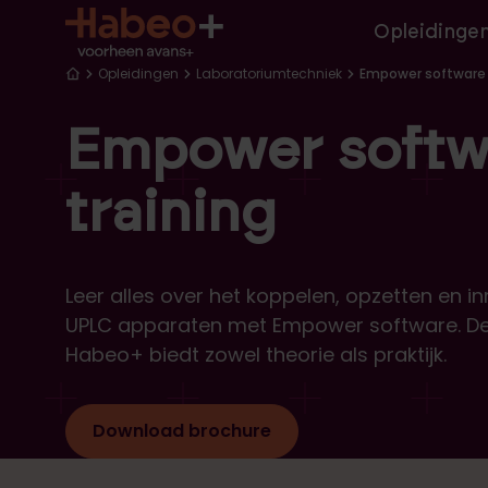
Hoofd
Overslaan en naar de inhoud gaan
Opleidinge
Kruimelpad
Opleidingen
Laboratoriumtechniek
Empower software 
Empower softw
training
Leer alles over het koppelen, opzetten en i
UPLC apparaten met Empower software. Dez
Habeo+ biedt zowel theorie als praktijk.
Download brochure