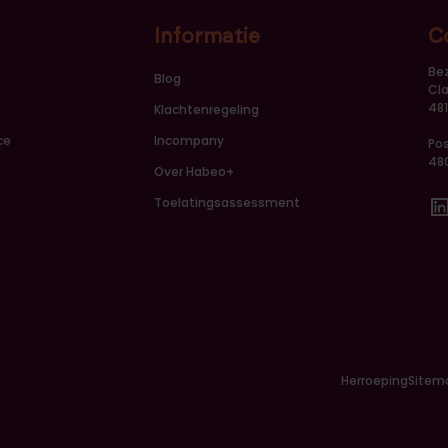
Informatie
C
Be
Blog
Cla
48
Klachtenregeling
ce
Incompany
Po
48
Over Habeo+
Toelatingsassessment
Li
Herroeping
Sitem