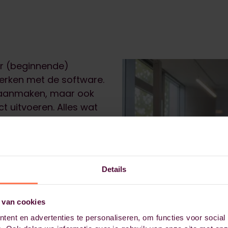
oor (beginnende)
 werken met de software.
n aanmaken, maar ook
 uitvoeren. Alles wat
ing, zodat je Empower
g:
Details
r 3, ook bij complexe
 van cookies
ent en advertenties te personaliseren, om functies voor social
utloos werken en