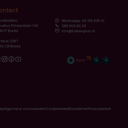
ontact
zoekadres:
WhatsApp: 06 135 835 01
udius Prinsenlaan 140
088 909 80 00
18CP Breda
info@habeoplus.nl
stbus 2087
00 CB Breda
nkedin
Instagram
Facebook
Youtube
ap
Algemene voorwaarden
Cookiebeleid
Disclaimer
Privacybeleid