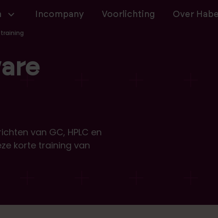
navigatie
n
Incompany
Voorlichting
Over Hab
training
are
nrichten van GC, HPLC en
e korte training van