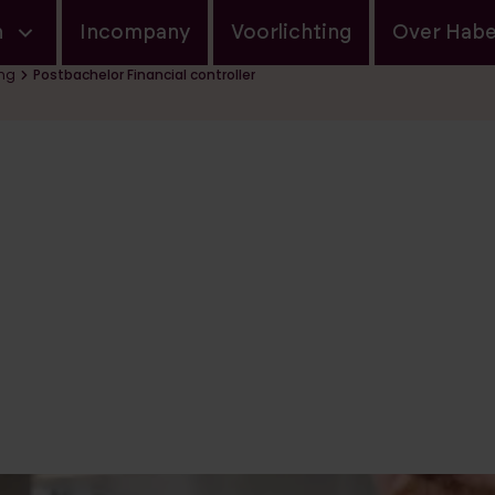
navigatie
n
Incompany
Voorlichting
Over Hab
ing
Postbachelor Financial controller