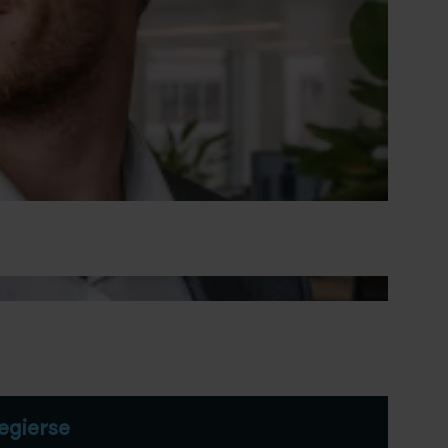
di 25 aug 2026
Breda
vr 19 feb 2027
Breda
Alle startdata
egierse