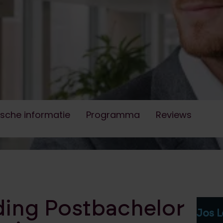
ial controller
hoe je dit in jouw organisatie kunt
ancial) controller.
ische informatie
Programma
Reviews
iding Postbachelor
Jos L