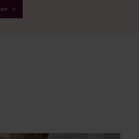
Contact
eo+
Eerstvolgende startdata