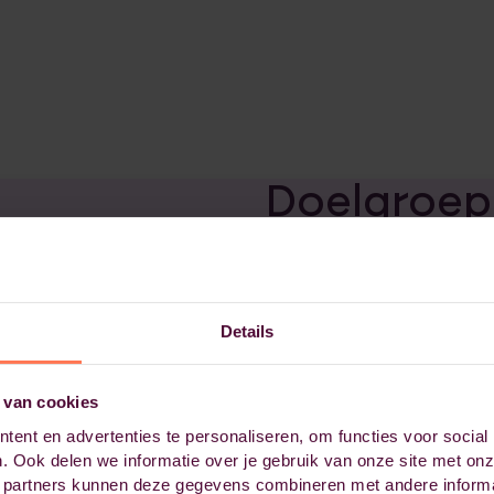
Doelgroep
Werk je in een financiee
rol halen? Deze opleidi
Details
met een mbo- of bache
een andere financiële fu
controller.
 van cookies
ent en advertenties te personaliseren, om functies voor social
. Ook delen we informatie over je gebruik van onze site met onz
Werkvorm
 partners kunnen deze gegevens combineren met andere informat