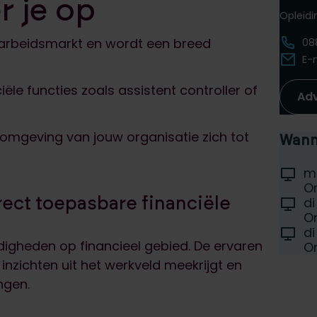
r je op
Opleid
 arbeidsmarkt en wordt een breed
08
E-
le functies zoals assistent controller of
Ad
de omgeving van jouw organisatie zich tot
Wanne
Selec
Locati
m
D
On
rect toepasbare financiële
Locati
d
D
On
Locati
di
D
aardigheden op financieel gebied. De ervaren
On
nzichten uit het werkveld meekrijgt en
ingen.