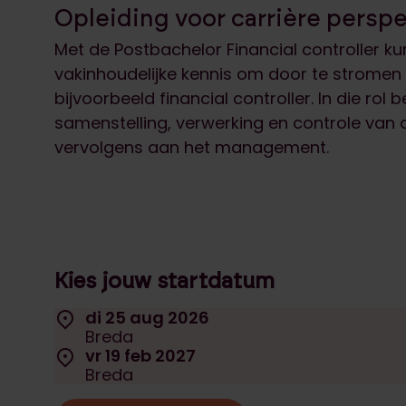
Opleiding voor carrière persp
Met de Postbachelor Financial controller kun
vakinhoudelijke kennis om door te stromen 
bijvoorbeeld financial controller. In die rol
samenstelling, verwerking en controle van de
vervolgens aan het management.
Kies jouw startdatum
Selecteer een startdatum:
Locatie:
di 25 aug 2026
Datum:
Breda
Locatie:
vr 19 feb 2027
Datum:
Breda