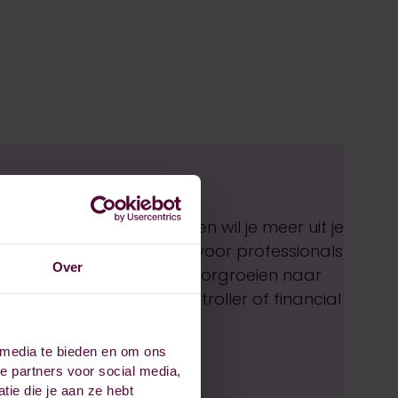
l-administratieve functie en wil je meer uit je
ng is speciaal ontwikkeld voor professionals
Over
lordiploma die willen doorgroeien naar
nctie zoals assistent controller of financial
 media te bieden en om ons
e partners voor social media,
ie die je aan ze hebt