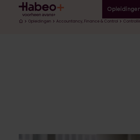
Hoofd
Overslaan en naar de inhoud gaan
Opleidinge
Kruimelpad
Opleidingen
Accountancy, Finance & Control
Controll