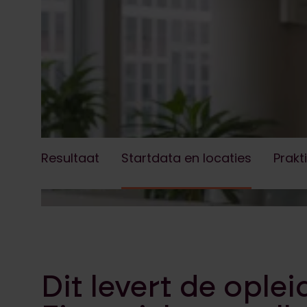
Postbachelor Financ
Ontwikkel jouw financiële vakkennis en leer 
communiceren en groei sneller door tot (fin
Niveau
Duur
Prijs
Postbachelor
10 maanden
€ 8.400,-
Inschrijven
Brochure downloaden
Resultaat
Startdata en locaties
Prakt
Dit levert de ople