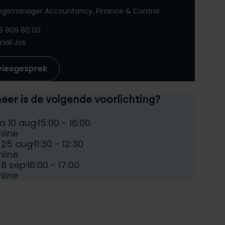
ingsmanager Accountancy, Finance & Control
8 909 80 00
mail Jos
viesgesprek
er is de volgende voorlichting?
teer een voorlichtingsdag:
e:
Tijd:
a 10 aug
15:00 - 16:00
atum:
line
e:
Tijd:
i 25 aug
11:30 - 12:30
atum:
line
e:
Tijd:
 8 sep
16:00 - 17:00
atum:
line