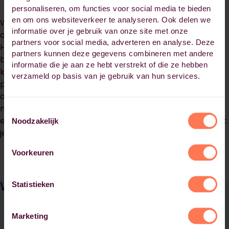
personaliseren, om functies voor social media te bieden
en om ons websiteverkeer te analyseren. Ook delen we
Wil je risico’s in kaart brengen en je organisatie helpen
informatie over je gebruik van onze site met onze
om in control te blijven? Met een auditor opleiding bij
partners voor social media, adverteren en analyse. Deze
Habeo+ ontwikkel je de vaardigheden om processen,
partners kunnen deze gegevens combineren met andere
beleid en IT-systemen kritisch te onderzoeken. Of je nu
informatie die je aan ze hebt verstrekt of die ze hebben
kiest voor operational auditing opleiding, een
verzameld op basis van je gebruik van hun services.
postbacheloropleiding IT-auditing of soft controls: onze
opleidingen bieden direct toepasbare kennis die je
meteen in je werk gebruikt. Leer van ervaren docenten
Toestemmingsselectie
en werk aan een eigen auditontwerp uit je praktijk, zodat
Noodzakelijk
je wat je leert direct kunt toepassen.
Voorkeuren
Waarom Habeo+?
Statistieken
Marketing