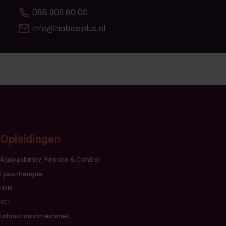
088 909 80 00
info@habeoplus.nl
Opleidingen
Sluiten opleidingscategorieën link lijst
Accountancy, Finance & Control
Fysiotherapie
HRM
ICT
Laboratoriumtechniek