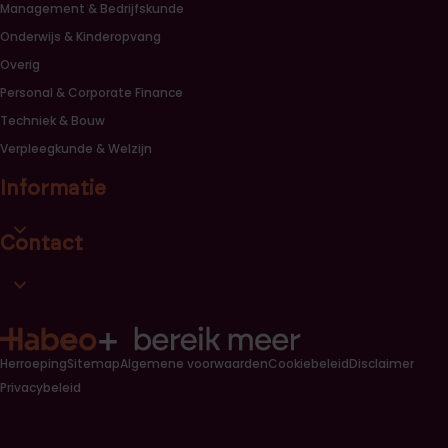
Management & Bedrijfskunde
Onderwijs & Kinderopvang
Overig
Personal & Corporate Finance
Techniek & Bouw
Verpleegkunde & Welzijn
Informatie
Open informatie link lijst
Contact
Open contact link lijst
Herroeping
Sitemap
Algemene voorwaarden
Cookiebeleid
Disclaimer
Privacybeleid