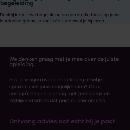
begeleiding
Dankzij intensieve begeleiding en een sterke focus op jouw
leerdoelen gehaal je snelle én succesvol je diploma.
We denken graag met je mee over de juiste
opleiding.
Heb je vragen over een opleiding of wil je
sparren over jouw mogelijkheden? Onze
collega's helpen je graag met persoonlijk en
vrijblijvend advies dat past bij jouw ambitie.
Ontvang advies dat echt bij je past