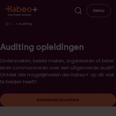
Overslaan en naar de inhoud gaan
Hoofdna
Menu
Kruimelpad
…
Auditing
Auditing opleidingen
Onderzoeken, beleid maken, organiseren of beter
leren communiceren over een uitgevoerde audit?
Ontdek alle mogelijkheden die Habeo+ op dit vlak
te bieden heeft!
Download brochure