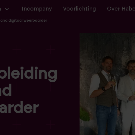
navigatie
n
Incompany
Voorlichting
Over Hab
and digitaal weerbaarder
pleiding
nd
arder