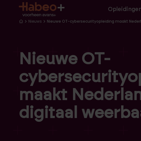
Hoofd
Overslaan en naar de inhoud gaan
Opleidinge
Kruimelpad
Nieuws
Nieuwe OT-cybersecurityopleiding maakt Nederl
Nieuwe OT-
cybersecurityo
maakt Nederla
digitaal weerba