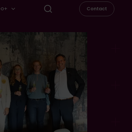
Contact
eo+