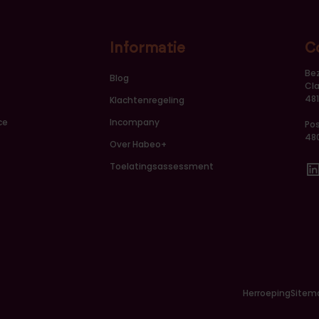
Informatie
C
Be
Blog
Cla
48
Klachtenregeling
ce
Incompany
Po
48
Over Habeo+
Toelatingsassessment
Li
Herroeping
Sitem