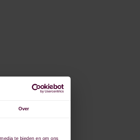
Over
 media te bieden en om ons