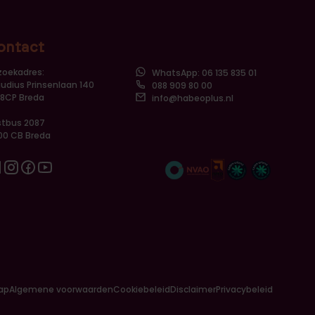
ontact
zoekadres:
WhatsApp: 06 135 835 01
udius Prinsenlaan 140
088 909 80 00
18CP Breda
info@habeoplus.nl
stbus 2087
00 CB Breda
nkedin
Instagram
Facebook
Youtube
ap
Algemene voorwaarden
Cookiebeleid
Disclaimer
Privacybeleid