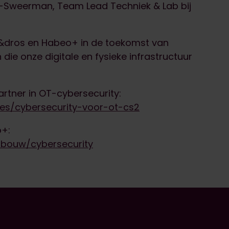
el-Sweerman, Team Lead Techniek & Lab bij
r&dros en Habeo+ in de toekomst van
die onze digitale en fysieke infrastructuur
rtner in OT-cybersecurity:
ses/cybersecurity-voor-ot-cs2
o+:
k-bouw/cybersecurity