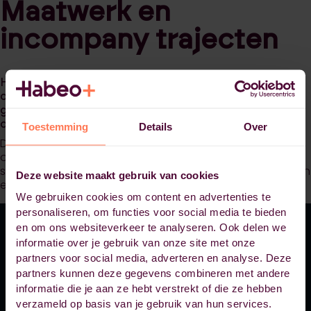
Maatwerk en
incompany trajecten
Habeo+ biedt hoogwaardige maatwerk- en incompany
opleidingen voor organisaties die willen investeren in de
groei en ontwikkeling van hun medewerkers en
organisatie.
Toestemming
Details
Over
Door nauwe samenwerking met bedrijven en instellingen
ontwikkelen we opleidingen die perfect aansluiten
specifieke organisatievraagstukken, sectorontwikkelingen
Deze website maakt gebruik van cookies
en strategische doelstellingen.
We gebruiken cookies om content en advertenties te
personaliseren, om functies voor social media te bieden
en om ons websiteverkeer te analyseren. Ook delen we
informatie over je gebruik van onze site met onze
partners voor social media, adverteren en analyse. Deze
Mail met ons info@habeoplus.nl
partners kunnen deze gegevens combineren met andere
informatie die je aan ze hebt verstrekt of die ze hebben
Wij reageren binnen 2 werkdagen.
verzameld op basis van je gebruik van hun services.