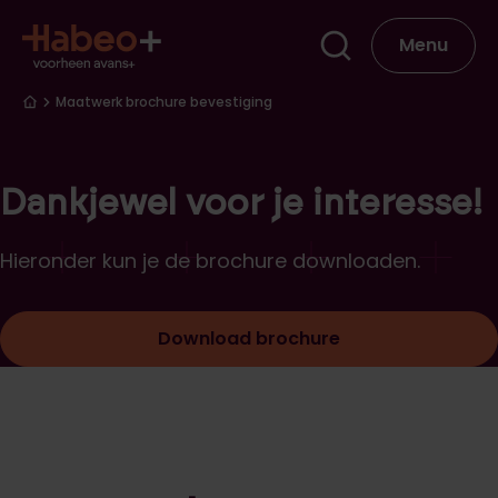
Overslaan en naar de inhoud gaan
Hoofdna
Menu
Kruimelpad
Maatwerk brochure bevestiging
Dankjewel voor je interesse!
Hieronder kun je de brochure downloaden.
Download brochure