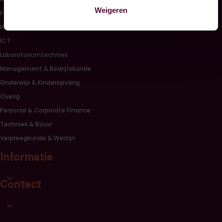
Weigeren
Fysiotherapie
HRM
ICT
Laboratoriumtechniek
Management & Bedrijfskunde
Onderwijs & Kinderopvang
Overig
Personal & Corporate Finance
Techniek & Bouw
Verpleegkunde & Welzijn
Informatie
Open informatie link lijst
Contact
Open contact link lijst