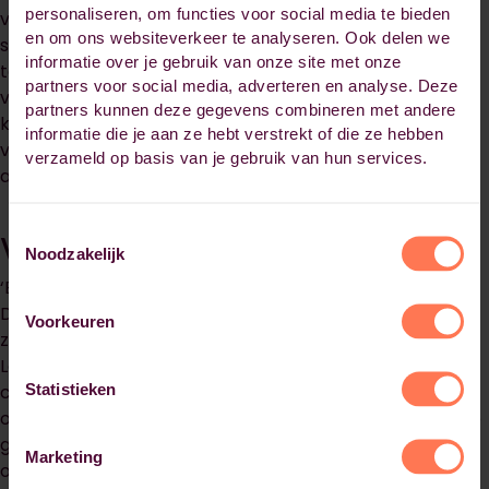
personaliseren, om functies voor social media te bieden
voor een halfjaar tijdswinst zorgt. Daarnaast kijken we
en om ons websiteverkeer te analyseren. Ook delen we
steeds hoe we de bestaande werkervaring van onze
informatie over je gebruik van onze site met onze
teamleiders kunnen waarderen in de vorm van
partners voor social media, adverteren en analyse. Deze
vrijstellingen en toegang tot een verkort traject. Zo
partners kunnen deze gegevens combineren met andere
kijken we steeds samen met Habeo+ waar het
informatie die je aan ze hebt verstrekt of die ze hebben
verantwoord sneller kan. Bijvoorbeeld binnen ons
verzameld op basis van je gebruik van hun services.
acceleratieprogramma.’
Toestemmingsselectie
Verbinding met de werkvloer
Noodzakelijk
‘Een stevige verbinding met de werkvloer is cruciaal.
Daarom hebben we vanaf het begin gekozen voor een
Voorkeuren
zogenoemde cockpitgroep met mensen vanuit ons
Leerhuis, Habeo+ en de deelnemers. Samen kijken we
Statistieken
continu wat er anders of beter kan, wat zorgt voor een
optimale integratie tussen theorie en praktijk. De eerste
groep deelnemers voelde zich bijvoorbeeld onzeker
Marketing
over wat er werd verwacht en wat ze precies moesten