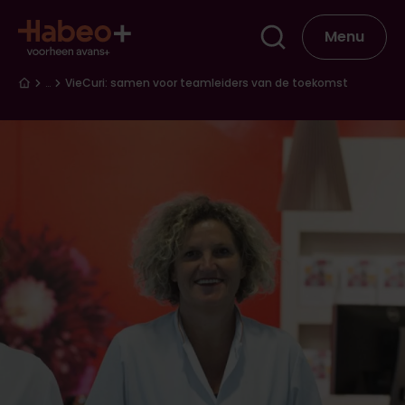
Overslaan en naar de inhoud gaan
Hoofdna
Menu
Kruimelpad
…
VieCuri: samen voor teamleiders van de toekomst