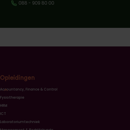
088 - 909 80 00
Opleidingen
Sluiten opleidingscategorieën link lijst
Accountancy, Finance & Control
Fysiotherapie
HRM
ICT
Laboratoriumtechniek
Management & Bedrijfskunde