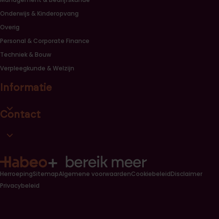
Onderwijs & Kinderopvang
Overig
Personal & Corporate Finance
Techniek & Bouw
Verpleegkunde & Welzijn
Informatie
Open informatie link lijst
Contact
Open contact link lijst
Herroeping
Sitemap
Algemene voorwaarden
Cookiebeleid
Disclaimer
Privacybeleid