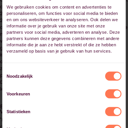
deze incompany-opleiding. " De groep bestaat zelfs uit
We gebruiken cookies om content en advertenties te
20 personen i.p.v. de beoogde 15 en we hebben ook nog
personaliseren, om functies voor social media te bieden
en om ons websiteverkeer te analyseren. Ook delen we
2 externe verpleegkundige aan kunnen laten sluiten."
informatie over je gebruik van onze site met onze
aldus Carole. Deze postbachelor biedt hen niet alleen de
partners voor social media, adverteren en analyse. Deze
mogelijkheid om zich verder te specialiseren in het
partners kunnen deze gegevens combineren met andere
verpleegkundig vakgebied, maar ook om verder te
informatie die je aan ze hebt verstrekt of die ze hebben
groeien als waardevolle leden van onze zorgteams. "Het
verzameld op basis van je gebruik van hun services.
is geweldig dat we deze kans krijgen om te blijven
ontwikkelen in ons vak, binnen onze eigen organisatie,"
zegt een enthousiaste deelnemer. De colleges vinden
Toestemmingsselectie
plaats bij de Parnassia Academie, gevestigd aan het
Noodzakelijk
Dadelplein in Den Haag, waardoor deelnemers kunnen
leren en ontwikkelen zonder extra reistijd.
Voorkeuren
Brede inzetbaarheid Sociaal Psychiatrisch
Verpleegkundige
Statistieken
"Dit initiatief draait om meer dan alleen het inspelen op
de vraag naar SPV-ers op de arbeidsmarkt," benadrukt