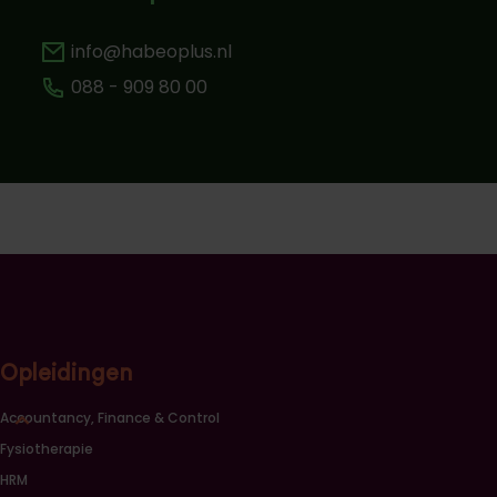
info@habeoplus.nl
088 - 909 80 00
Opleidingen
Sluiten opleidingscategorieën link lijst
Accountancy, Finance & Control
Fysiotherapie
HRM