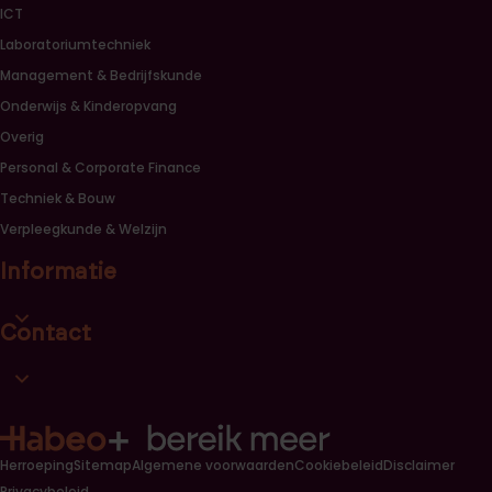
ICT
Laboratoriumtechniek
Management & Bedrijfskunde
Onderwijs & Kinderopvang
Overig
Personal & Corporate Finance
Techniek & Bouw
Verpleegkunde & Welzijn
Informatie
Open informatie link lijst
Contact
Open contact link lijst
Herroeping
Sitemap
Algemene voorwaarden
Cookiebeleid
Disclaimer
Privacybeleid