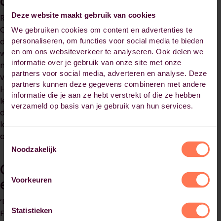
direct toepasbaar
Deze website maakt gebruik van cookies
Rob van Wanrooij, die momenteel de Master in
Controlling volgt, is enthousiast over de opleiding. ‘Door
We gebruiken cookies om content en advertenties te
de Finance Academy had ik de smaak te pakken en
personaliseren, om functies voor social media te bieden
en om ons websiteverkeer te analyseren. Ook delen we
wilde ik verder leren. Ik zocht een opleiding op
informatie over je gebruik van onze site met onze
masterniveau die niet te theoretisch zou zijn. Ik hoorde
partners voor social media, adverteren en analyse. Deze
van collega’s positieve verhalen over deze opleiding bij
partners kunnen deze gegevens combineren met andere
Habeo+ en het bleek voor mij een schot in de roos. De
informatie die je aan ze hebt verstrekt of die ze hebben
lesstof is praktijkgericht en direct toepasbaar. Precies
verzameld op basis van je gebruik van hun services.
de manier waarop ik graag leer. Inmiddels ben ik aan de
laatste module bezig, waarna ik begin aan de
afstudeerfase.’
Toestemmingsselectie
Noodzakelijk
Goede balans tussen bekend
en nieuw
Voorkeuren
‘De Master in Controlling sluit ook goed aan op de
Statistieken
Finance Academy van Kasparov Finance & BI. Het is een