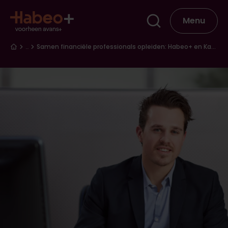
Overslaan en naar de inhoud gaan
Hoofdna
Menu
Kruimelpad
…
Samen financiële professionals opleiden: Habeo+ en Kasparov Finance & BI