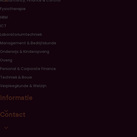
Accountancy, Finance & Control
Fysiotherapie
HRM
ICT
Laboratoriumtechniek
Management & Bedrijfskunde
Onderwijs & Kinderopvang
Overig
Personal & Corporate Finance
Techniek & Bouw
Verpleegkunde & Welzijn
Informatie
Open informatie link lijst
Contact
Open contact link lijst