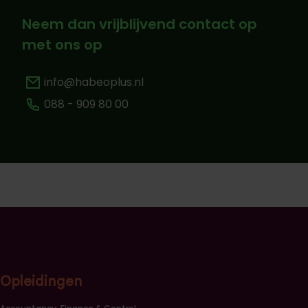
Neem dan vrijblijvend contact op
met ons op
info@habeoplus.nl
088 - 909 80 00
Opleidingen
Sluiten opleidingscategorieën link lijst