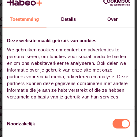
opleiding efficiënt én effectief gecombineerd.
Om dit te realiseren heeft Hoppenbrouwers een
Toestemming
Details
Over
traineeship opgezet waarbij nieuwe medewerkers
binnen 3 tot 5 jaar een sleutelrol in de E of de W kunnen
bekleden door middel van werken en leren. Habeo+
Deze website maakt gebruik van cookies
screent de medewerkers op toelaatbaarheid voor de
We gebruiken cookies om content en advertenties te
opleiding en regelt begeleiding voor het
personaliseren, om functies voor social media te bieden
opleidingstraject. Hoppenbrouwers vult niet alleen aan
en om ons websiteverkeer te analyseren. Ook delen we
op de begeleiding op opleidingsgebied, maar ook breder
informatie over je gebruik van onze site met onze
partners voor social media, adverteren en analyse. Deze
op ontwikkeling. Zo bieden ze de mogelijkheid om te
partners kunnen deze gegevens combineren met andere
''snuffelen'' binnen verschillende rollen in het gekozen
informatie die je aan ze hebt verstrekt of die ze hebben
vakgebied. Er zijn daarnaast meerdere medewerkers bij
verzameld op basis van je gebruik van hun services.
Hoppenbrouwers die een HIT-E of HIT-W opleiding
succesvol hebben afgerond en daarmee kunnen helpen
in advies, begeleiding en teamgevoel. De betrokkenheid
Toestemmingsselectie
van Hoppenbrouwers in het ontwikkelproces blijkt onder
Noodzakelijk
andere uit het feit dat Corné de Meijer, business unit
directeur gebouwgebonden installaties, aanwezig is bij