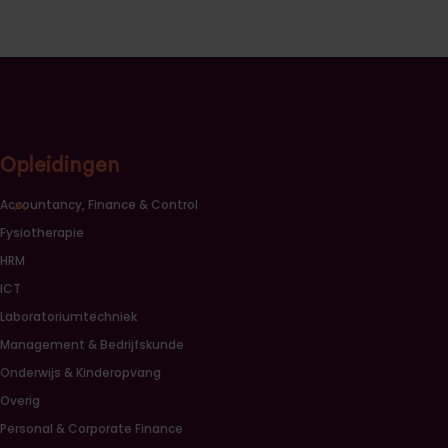
Opleidingen
Sluiten opleidingscategorieën link lijst
Accountancy, Finance & Control
Fysiotherapie
HRM
ICT
Laboratoriumtechniek
Management & Bedrijfskunde
Onderwijs & Kinderopvang
Overig
Personal & Corporate Finance