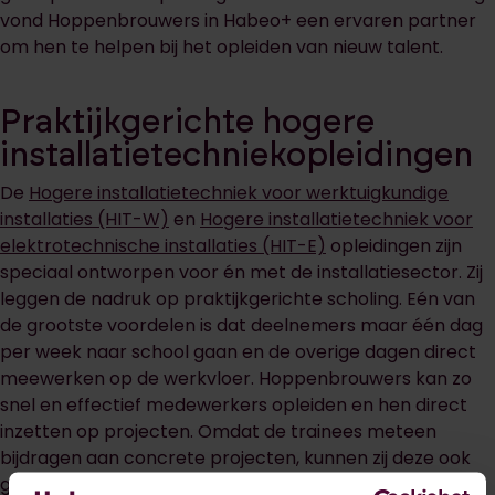
vond Hoppenbrouwers in Habeo+ een ervaren partner
om hen te helpen bij het opleiden van nieuw talent.
Praktijkgerichte hogere
installatietechniekopleidingen
De
Hogere installatietechniek voor werktuigkundige
installaties (HIT-W)
en
Hogere installatietechniek voor
elektrotechnische installaties (HIT-E)
opleidingen zijn
speciaal ontworpen voor én met de installatiesector. Zij
leggen de nadruk op praktijkgerichte scholing. Eén van
de grootste voordelen is dat deelnemers maar één dag
per week naar school gaan en de overige dagen direct
meewerken op de werkvloer. Hoppenbrouwers kan zo
snel en effectief medewerkers opleiden en hen direct
inzetten op projecten. Omdat de trainees meteen
bijdragen aan concrete projecten, kunnen zij deze ook
gebruiken als afstudeerproject. Zo wordt werk en