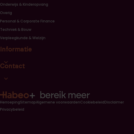
Onderwijs & Kinderopvang
Overig
Personal & Corporate Finance
Techniek & Bouw
Verpleegkunde & Welzijn
Informatie
Open informatie link lijst
Contact
Open contact link lijst
Herroeping
Sitemap
Algemene voorwaarden
Cookiebeleid
Disclaimer
Privacybeleid