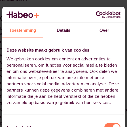
Continu in ontwikkeling
De opleiding zelf is ook continu in ontwikkeling. Maarten:
Toestemming
Details
Over
‘Wij hadden weleens te maken met onduidelijkheden in
de modulewijzers en de beoordelingscriteria. Daarnaast
waren de kaders voor de opdrachten vrij breed,
Deze website maakt gebruik van cookies
waardoor we behoefte hadden aan concrete
We gebruiken cookies om content en advertenties te
voorbeelden. In latere edities van de opleiding zijn die
personaliseren, om functies voor social media te bieden
zaken opgelost. Habeo+ doet dus echt wat met signalen
en om ons websiteverkeer te analyseren. Ook delen we
vanuit de deelnemers.’ Manuela beaamt dit. ‘Je ziet
informatie over je gebruik van onze site met onze
daarnaast dat iedereen tegen zijn eigen dingetjes aan
partners voor social media, adverteren en analyse. Deze
loopt. We moeten bijvoorbeeld veel presenteren, wat ik
partners kunnen deze gegevens combineren met andere
fijn vind om te doen, maar ik vind mezelf daar niet zo’n
informatie die je aan ze hebt verstrekt of die ze hebben
ster in. De uitgebreide informatie over presenteren zit
verzameld op basis van je gebruik van hun services.
vrij ver achteraan in de opleiding. Die had ik dus liever iets
eerder gehad, maar andere deelnemers hebben hier
Toestemmingsselectie
bijvoorbeeld minder moeite mee.’