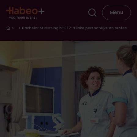
Overslaan en naar de inhoud gaan
Hoofdna
Menu
Kruimelpad
…
Bachelor of Nursing bij ETZ: ‘Flinke persoonlijke en professionele groei’