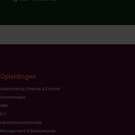
Opleidingen
Sluiten opleidingscategorieën link lijst
Accountancy, Finance & Control
Fysiotherapie
HRM
ICT
Laboratoriumtechniek
Management & Bedrijfskunde