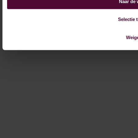
Naar de 
Selectie 
Weig