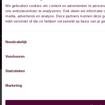
Informatie
We gebruiken cookies om content en advertenties te persona
Open informatie link lijst
ons websiteverkeer te analyseren. Ook delen we informatie o
Contact
media, adverteren en analyse. Deze partners kunnen deze g
hebt verstrekt of die ze hebben verzameld op basis van je g
Open contact link lijst
Toestemmingsselectie
Noodzakelijk
Herroeping
Sitemap
Algemene voorwaarden
Cookiebeleid
Disclaimer
Privacybeleid
Voorkeuren
Statistieken
Marketing